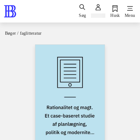
Søg
Log ind
Husk
Menu
Bøger / faglitteratur