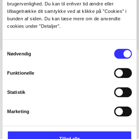
brugervenlighed. Du kan til enhver tid ændre eller
Artikler med samme emner
tilbagetrække dit samtykke ved at klikke på ”Cookies” i
Fra
bunden af siden. Du kan læse mere om de anvendte
cookies under ”Detaljer”.
Samtykkevalg
Nødvendig
Funktionelle
Artikler
Alle registrerede artikler fordelt på udgivelser
Statistik
...
Marketing
...
Tillad alle