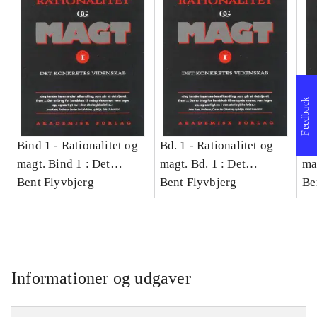
Feedback
Bind 1 -
Rationalitet og
Bd. 1 -
Rationalitet og
Bd
magt. Bind 1 : Det
magt. Bd. 1 : Det
ma
konkretes videnskab
Bent Flyvbjerg
konkretes videnskab
Bent Flyvbjerg
ko
Be
Informationer og udgaver