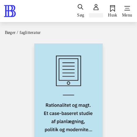
Søg
Log ind
Husk
Menu
Bøger / faglitteratur