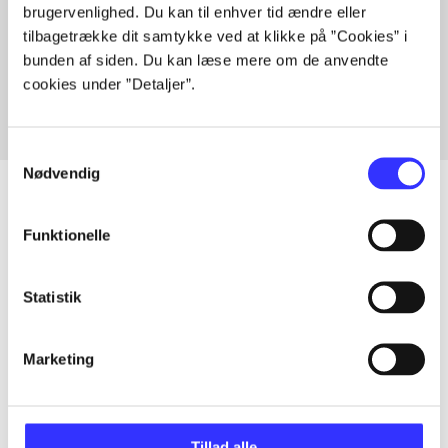
brugervenlighed. Du kan til enhver tid ændre eller
Artikler med samme emner
tilbagetrække dit samtykke ved at klikke på ”Cookies” i
Fra
bunden af siden. Du kan læse mere om de anvendte
cookies under ”Detaljer”.
Samtykkevalg
Nødvendig
Funktionelle
Artikler
Alle registrerede artikler fordelt på udgivelser
Statistik
...
Marketing
...
Tillad alle