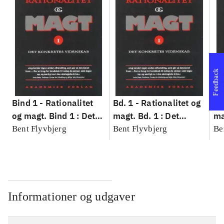
Feedback
Bind 1 -
Rationalitet
Bd. 1 -
Rationalitet og
Bd
og magt. Bind 1 : Det
magt. Bd. 1 : Det
ma
konkretes videnskab
konkretes videnskab
ko
Bent Flyvbjerg
Bent Flyvbjerg
Be
Informationer og udgaver