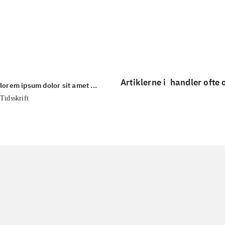
...
...
Artiklerne i
handler ofte
lorem ipsum dolor sit amet ...
Tidsskrift