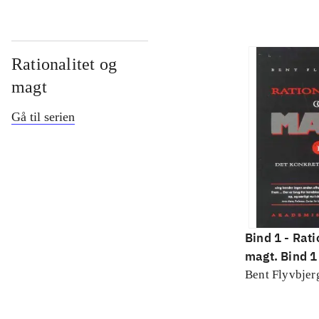
Rationalitet og
magt
Gå til serien
Bind 1 -
Rati
magt. Bind 1 
konkretes v
Bent Flyvbjer