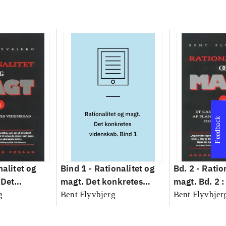
Feedback
nalitet og
Bind 1 -
Rationalitet og
Bd. 2 -
Ratio
 Det
magt. Det konkretes
magt. Bd. 2 :
idenskab
videnskab. Bind 1
baseret studi
g
Bent Flyvbjerg
Bent Flyvbjer
planlægning,
modernitet