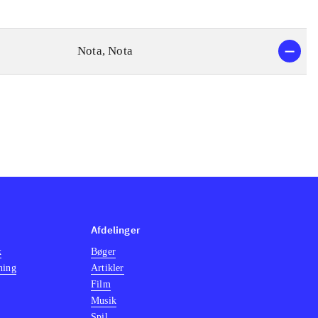
Nota, Nota
Afdelinger
k
Bøger
ning
Artikler
Film
Musik
Spil