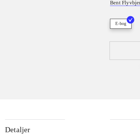
Bent Flyvbje
E-bog
Detaljer
...
...