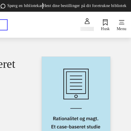
Spørg en bibliotekar
Hent dine bestillinger på dit foretrukne bibliotek
Log ind
Husk
Menu
eret