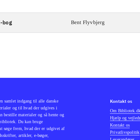
E-bog
Bent Flyvbjerg
Kontakt os
en samlet indgang til alle danske
erialer og til hvad der udgives i
Om Bibliotek.d
 bestille materialer og så hente og
Hjælp og vejled
 bibliotek. Du kan bruge
Kontakt os
 at søge frem, hvad der er udgivet af
Privatlivspolitik
sskrifter, artikler, e-bøger,
Leverandører