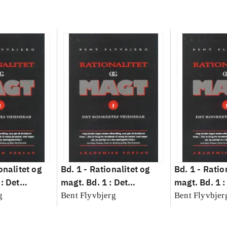
onalitet og
Bd. 1 -
Rationalitet og
Bd. 1 -
Ratio
: Det
magt. Bd. 1 : Det
magt. Bd. 1 :
idenskab
konkretes videnskab
konkretes v
g
Bent Flyvbjerg
Bent Flyvbjer