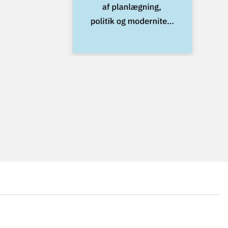
...
...