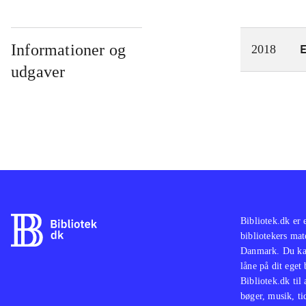
Informationer og
2018
udgaver
Bibliotek.dk er 
bibliotekers mat
Danmark. Du kan
låne på dit eget
Bibliotek.dk til
bøger, musik, tid