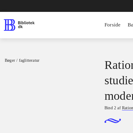
Forside
B
Bøger / faglitteratur
Ratio
studie
moder
Bind 2 af
Ration