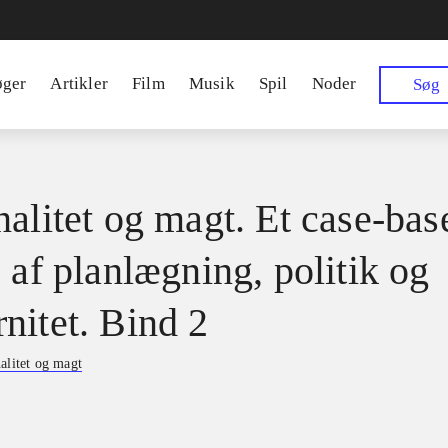
øger
Artikler
Film
Musik
Spil
Noder
Søg
nalitet og magt. Et case-bas
 af planlægning, politik og
nitet. Bind 2
alitet og magt