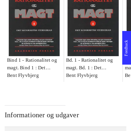
Feedback
Bind 1 -
Rationalitet og
Bd. 1 -
Rationalitet og
Bd
magt. Bind 1 : Det
magt. Bd. 1 : Det
ma
konkretes videnskab
Bent Flyvbjerg
konkretes videnskab
Bent Flyvbjerg
ko
Be
Informationer og udgaver