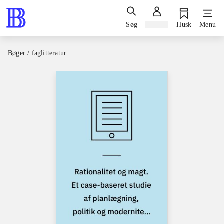
Søg
Log ind
Husk
Menu
Bøger / faglitteratur