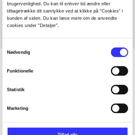
brugervenlighed. Du kan til enhver tid ændre eller
Artikler med samme emner
tilbagetrække dit samtykke ved at klikke på ”Cookies” i
Fra
bunden af siden. Du kan læse mere om de anvendte
cookies under ”Detaljer”.
Samtykkevalg
Nødvendig
Funktionelle
Artikler
Alle registrerede artikler fordelt på udgivelser
Statistik
...
Marketing
...
Tillad alle