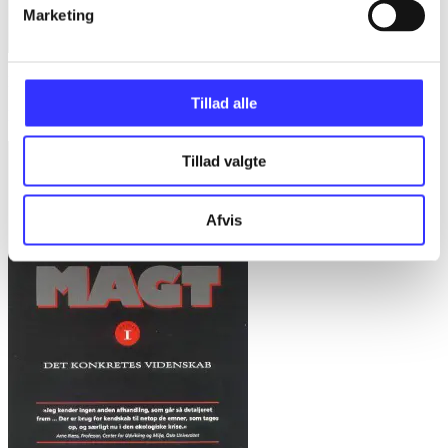
Marketing
Bd. 1 -
Rationalitet og magt. Bd. 1 : Det konkretes videnskab
Tillad alle
Bent Flyvbjerg
Tillad valgte
Afvis