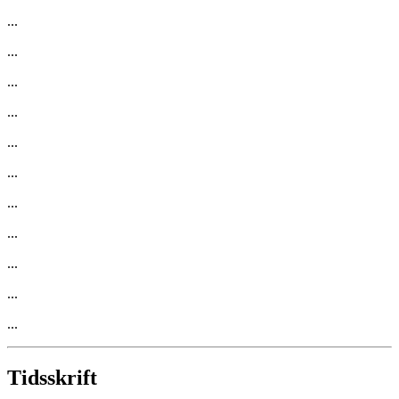
...
...
...
...
...
...
...
...
...
...
...
Tidsskrift