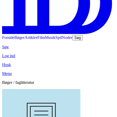
Forside
Bøger
Artikler
Film
Musik
Spil
Noder
Søg
Søg
Log ind
Husk
Menu
Bøger / faglitteratur