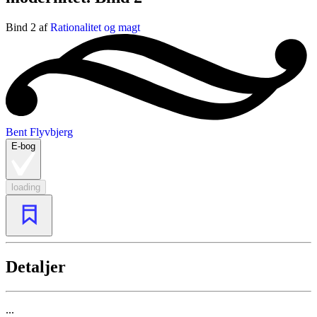
Bind 2 af
Rationalitet og magt
Bent Flyvbjerg
E-bog
loading
Detaljer
...