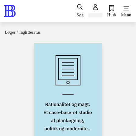
Søg
Log ind
Husk
Menu
Bøger / faglitteratur