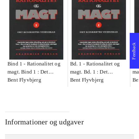
Feedback
Bind 1 -
Rationalitet og
Bd. 1 -
Rationalitet og
Bd
magt. Bind 1 : Det
magt. Bd. 1 : Det
ma
konkretes videnskab
Bent Flyvbjerg
konkretes videnskab
Bent Flyvbjerg
ko
Be
Informationer og udgaver