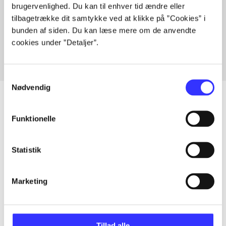
brugervenlighed. Du kan til enhver tid ændre eller
Artikler med samme emner
tilbagetrække dit samtykke ved at klikke på ”Cookies” i
Fra
bunden af siden. Du kan læse mere om de anvendte
cookies under ”Detaljer”.
Samtykkevalg
Nødvendig
Funktionelle
Artikler
Alle registrerede artikler fordelt på udgivelser
Statistik
...
Marketing
...
Tillad alle