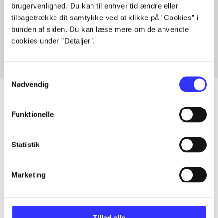
brugervenlighed. Du kan til enhver tid ændre eller
Artikler med samme emner
tilbagetrække dit samtykke ved at klikke på ”Cookies” i
Fra
bunden af siden. Du kan læse mere om de anvendte
cookies under ”Detaljer”.
Samtykkevalg
Nødvendig
Funktionelle
Artikler
Alle registrerede artikler fordelt på udgivelser
Statistik
...
Marketing
...
Tillad alle