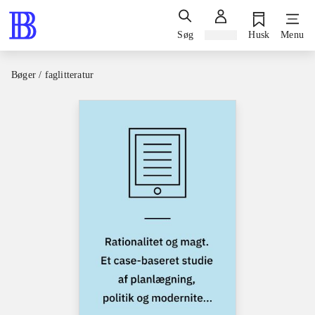
Søg
Log ind
Husk
Menu
Bøger / faglitteratur