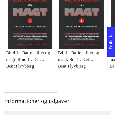
Feedback
Bind 1 -
Rationalitet og
Bd. 1 -
Rationalitet og
Bd
magt. Bind 1 : Det
magt. Bd. 1 : Det
ma
konkretes videnskab
Bent Flyvbjerg
konkretes videnskab
Bent Flyvbjerg
ko
Be
Informationer og udgaver