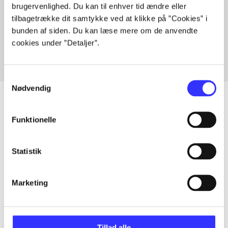
brugervenlighed. Du kan til enhver tid ændre eller
Artikler med samme emner
tilbagetrække dit samtykke ved at klikke på ”Cookies” i
Fra
bunden af siden. Du kan læse mere om de anvendte
cookies under ”Detaljer”.
Samtykkevalg
Nødvendig
Funktionelle
Artikler
Alle registrerede artikler fordelt på udgivelser
Statistik
...
Marketing
...
Tillad alle