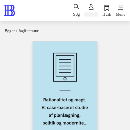
Søg
Log ind
Husk
Menu
Bøger / faglitteratur