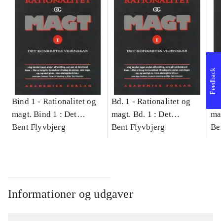
Feedback
Bind 1 -
Rationalitet og
Bd. 1 -
Rationalitet og
Bd
magt. Bind 1 : Det
magt. Bd. 1 : Det
ma
konkretes videnskab
Bent Flyvbjerg
konkretes videnskab
Bent Flyvbjerg
ko
Be
Informationer og udgaver