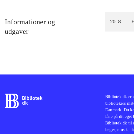
Informationer og
2018
E
udgaver
Bibliotek.dk er 
bibliotekers mat
Danmark. Du kan
låne på dit eget
Bibliotek.dk til
bøger, musik, tid