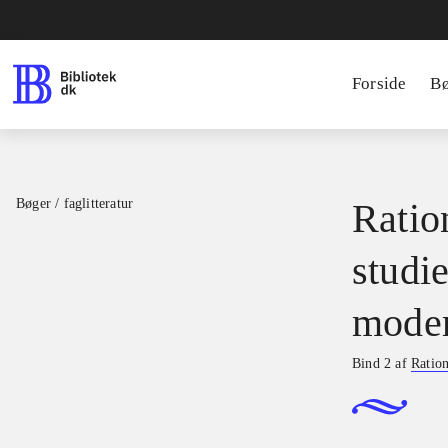
Forside
B
Bøger / faglitteratur
Ratio
studie
moder
Bind 2 af
Ration