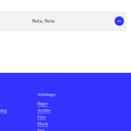
Nota, Nota
Afdelinger
k
Bøger
ning
Artikler
Film
Musik
Spil