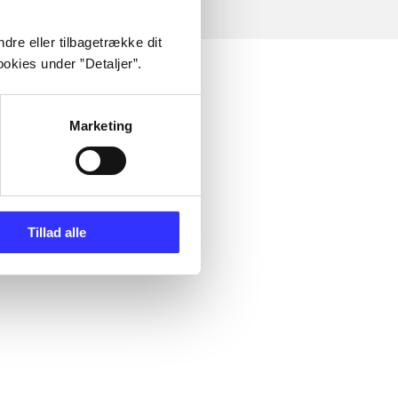
dre eller tilbagetrække dit
okies under ”Detaljer”.
Marketing
Tillad alle