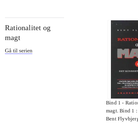
Rationalitet og
magt
Gå til serien
Bind 1 -
Ratio
magt. Bind 1 :
videnskab
Bent Flyvbjer