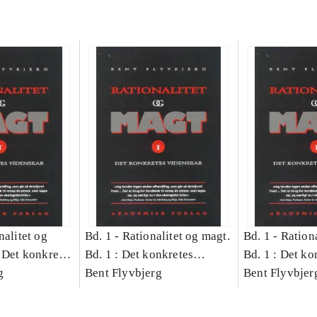
nalitet og
Bd. 1 -
Rationalitet og magt.
Bd. 1 -
Rationa
 Det konkretes
Bd. 1 : Det konkretes
Bd. 1 : Det ko
g
videnskab
Bent Flyvbjerg
videnskab
Bent Flyvbjer