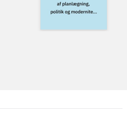
...
...