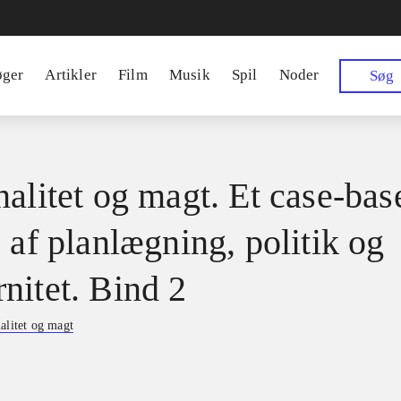
øger
Artikler
Film
Musik
Spil
Noder
Søg
nalitet og magt. Et case-bas
 af planlægning, politik og
nitet. Bind 2
alitet og magt