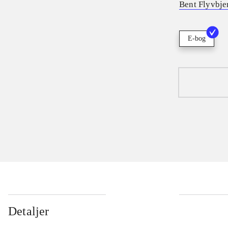
Bent Flyvbje
E-bog
Detaljer
...
...