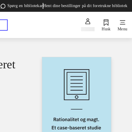
Spørg en bibliotekar
Hent dine bestillinger på dit foretrukne bibliotek
Log ind
Husk
Menu
eret