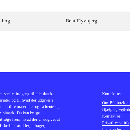
-bog
Bent Flyvbjerg
en samlet indgang til alle danske
Kontakt os
erialer og til hvad der udgives i
Om Bibliotek.d
 bestille materialer og så hente og
Hjælp og vejled
 bibliotek. Du kan bruge
Kontakt os
 at søge frem, hvad der er udgivet af
Privatlivspolitik
sskrifter, artikler, e-bøger,
Leverandører