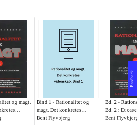
Feedback
litet og magt.
Bind 1 -
Rationalitet og
Bd. 2 -
Rationa
nkretes
magt. Det konkretes
Bd. 2 : Et cas
g
videnskab. Bind 1
Bent Flyvbjerg
studie af plan
Bent Flyvbjer
politik og mod