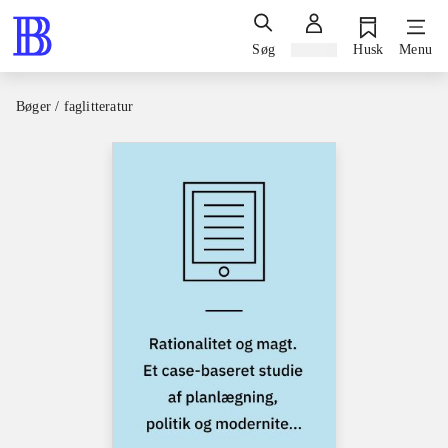
Søg
Log ind
Husk
Menu
Bøger / faglitteratur