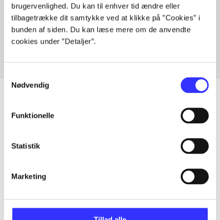
brugervenlighed. Du kan til enhver tid ændre eller
Artikler med samme emner
tilbagetrække dit samtykke ved at klikke på ”Cookies” i
Fra
bunden af siden. Du kan læse mere om de anvendte
cookies under ”Detaljer”.
Samtykkevalg
Nødvendig
Funktionelle
Artikler
Alle registrerede artikler fordelt på udgivelser
Statistik
...
Marketing
...
Tillad alle