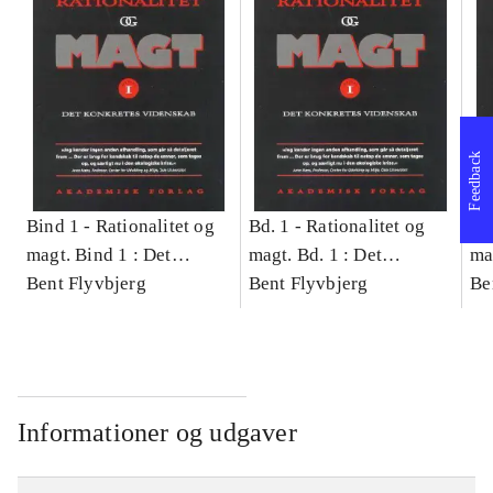
Feedback
Bind 1 -
Rationalitet og
Bd. 1 -
Rationalitet og
Bd
magt. Bind 1 : Det
magt. Bd. 1 : Det
ma
konkretes videnskab
Bent Flyvbjerg
konkretes videnskab
Bent Flyvbjerg
ko
Be
Informationer og udgaver