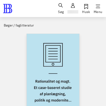
Søg
Log ind
Husk
Menu
Bøger / faglitteratur