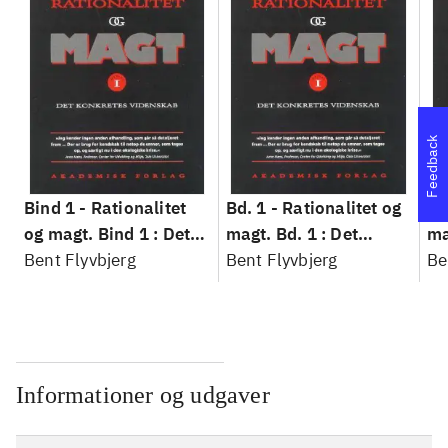
Feedback
Bind 1 -
Rationalitet
Bd. 1 -
Rationalitet og
Bd
og magt. Bind 1 : Det
magt. Bd. 1 : Det
ma
konkretes videnskab
Bent Flyvbjerg
konkretes videnskab
Bent Flyvbjerg
ko
Be
Informationer og udgaver