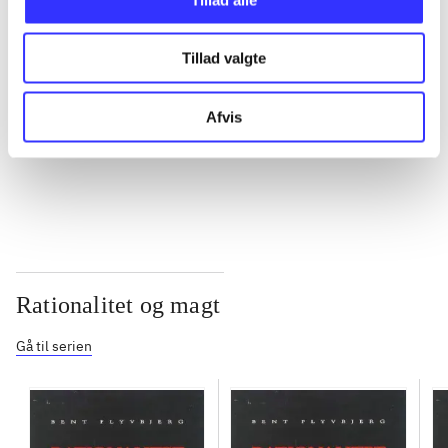
...
Tillad valgte
...
Afvis
...
Rationalitet og magt
Gå til serien