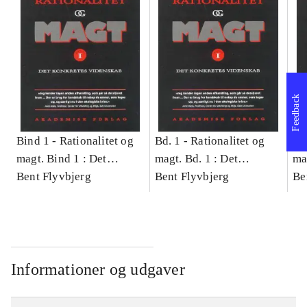
Feedback
Bind 1 -
Rationalitet og
Bd. 1 -
Rationalitet og
Bd
magt. Bind 1 : Det
magt. Bd. 1 : Det
ma
konkretes videnskab
Bent Flyvbjerg
konkretes videnskab
Bent Flyvbjerg
ko
Be
Informationer og udgaver