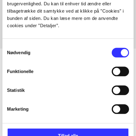
brugervenlighed. Du kan til enhver tid ændre eller
Artikler med samme emner
tilbagetrække dit samtykke ved at klikke på ”Cookies” i
Fra
bunden af siden. Du kan læse mere om de anvendte
cookies under ”Detaljer”.
Samtykkevalg
Nødvendig
Funktionelle
Artikler
Alle registrerede artikler fordelt på udgivelser
Statistik
...
Marketing
...
Tillad alle