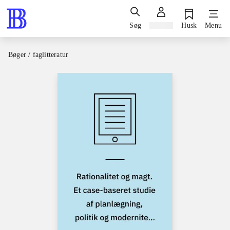
Søg
Log ind
Husk
Menu
Bøger / faglitteratur