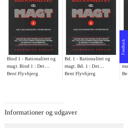
Feedback
Bind 1 -
Rationalitet og
Bd. 1 -
Rationalitet og
Bd
magt. Bind 1 : Det
magt. Bd. 1 : Det
ma
konkretes videnskab
Bent Flyvbjerg
konkretes videnskab
Bent Flyvbjerg
ko
Be
Informationer og udgaver