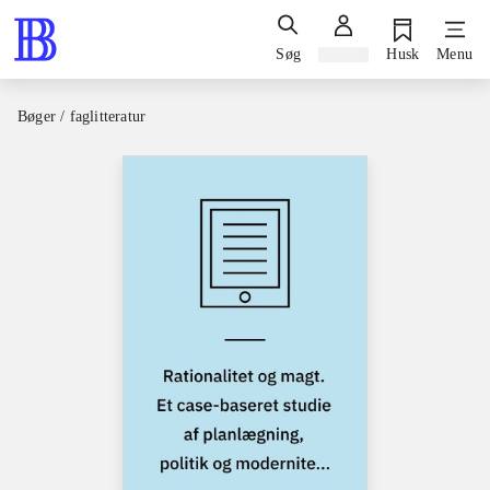
Søg
Log ind
Husk
Menu
Bøger / faglitteratur