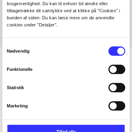
brugervenlighed. Du kan til enhver tid ændre eller
Artikler med samme emner
tilbagetrække dit samtykke ved at klikke på ”Cookies” i
Fra
bunden af siden. Du kan læse mere om de anvendte
cookies under ”Detaljer”.
Samtykkevalg
Nødvendig
Funktionelle
Artikler
Alle registrerede artikler fordelt på udgivelser
Statistik
...
Marketing
...
Tillad alle