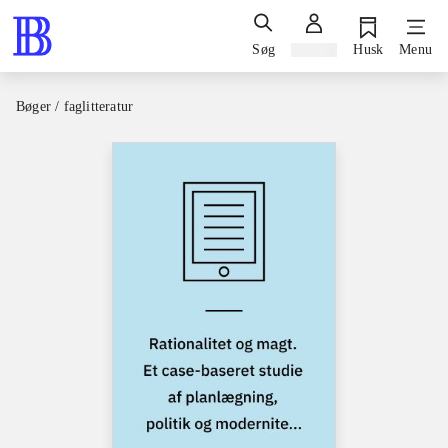
Søg
Log ind
Husk
Menu
Bøger / faglitteratur