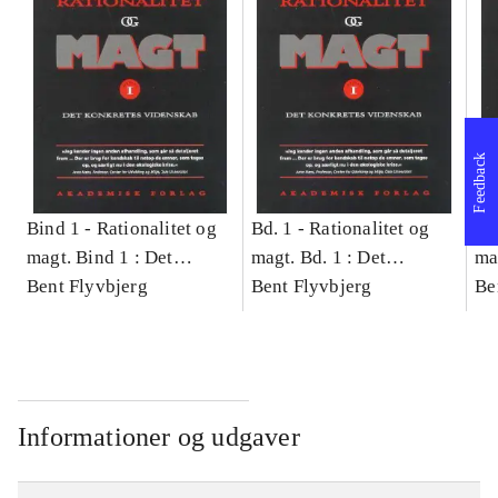
Feedback
Bind 1 -
Rationalitet og
Bd. 1 -
Rationalitet og
Bd
magt. Bind 1 : Det
magt. Bd. 1 : Det
ma
konkretes videnskab
Bent Flyvbjerg
konkretes videnskab
Bent Flyvbjerg
ko
Be
Informationer og udgaver