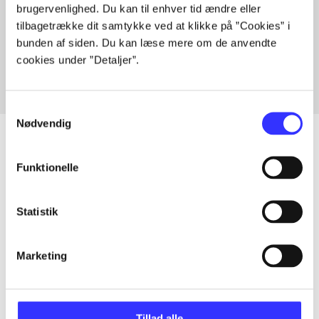
brugervenlighed. Du kan til enhver tid ændre eller
Artikler med samme emner
tilbagetrække dit samtykke ved at klikke på ”Cookies” i
Fra
bunden af siden. Du kan læse mere om de anvendte
cookies under ”Detaljer”.
Samtykkevalg
Nødvendig
Funktionelle
Artikler
Alle registrerede artikler fordelt på udgivelser
Statistik
...
Marketing
...
Tillad alle