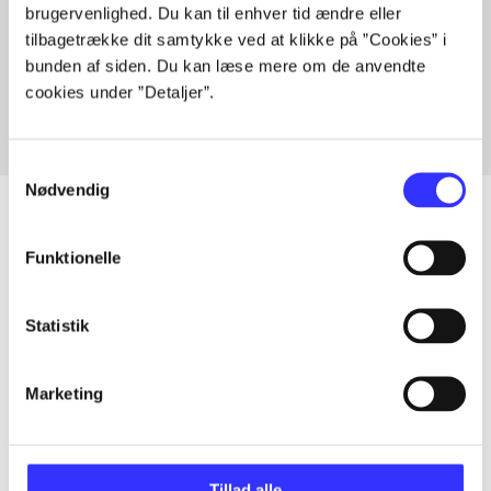
brugervenlighed. Du kan til enhver tid ændre eller
Artikler med samme emner
tilbagetrække dit samtykke ved at klikke på ”Cookies” i
Fra
bunden af siden. Du kan læse mere om de anvendte
cookies under ”Detaljer”.
Samtykkevalg
Nødvendig
Funktionelle
Artikler
Alle registrerede artikler fordelt på udgivelser
Statistik
...
Marketing
...
Tillad alle