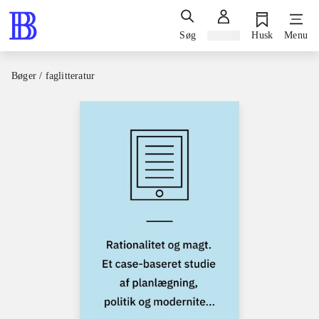
Søg
Log ind
Husk
Menu
Bøger / faglitteratur