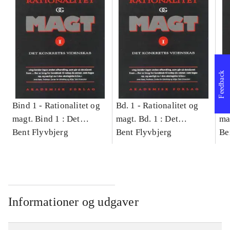
Feedback
Bind 1 -
Rationalitet og
Bd. 1 -
Rationalitet og
Bd
magt. Bind 1 : Det
magt. Bd. 1 : Det
ma
konkretes videnskab
Bent Flyvbjerg
konkretes videnskab
Bent Flyvbjerg
ko
Be
Informationer og udgaver