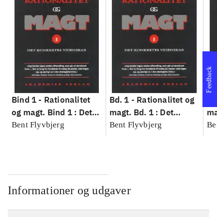
Feedback
Bind 1 -
Rationalitet
Bd. 1 -
Rationalitet og
Bd
og magt. Bind 1 : Det
magt. Bd. 1 : Det
ma
konkretes videnskab
konkretes videnskab
ko
Bent Flyvbjerg
Bent Flyvbjerg
Be
Informationer og udgaver