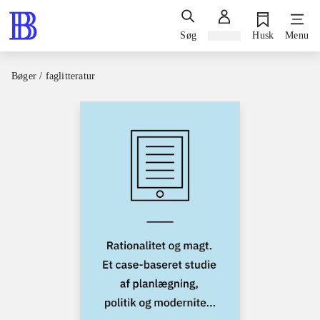
Søg
Log ind
Husk
Menu
Bøger / faglitteratur