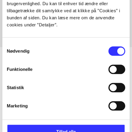
brugervenlighed. Du kan til enhver tid ændre eller
Artikler med samme emner
tilbagetrække dit samtykke ved at klikke på ”Cookies” i
Fra
bunden af siden. Du kan læse mere om de anvendte
cookies under ”Detaljer”.
Samtykkevalg
Nødvendig
Funktionelle
Artikler
Alle registrerede artikler fordelt på udgivelser
Statistik
...
Marketing
...
Tillad alle