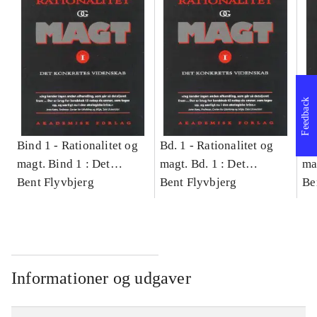
Feedback
Bind 1 -
Rationalitet og
Bd. 1 -
Rationalitet og
Bd
magt. Bind 1 : Det
magt. Bd. 1 : Det
ma
konkretes videnskab
Bent Flyvbjerg
konkretes videnskab
Bent Flyvbjerg
ko
Be
Informationer og udgaver