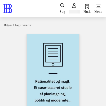
Søg
Log ind
Husk
Menu
Bøger / faglitteratur