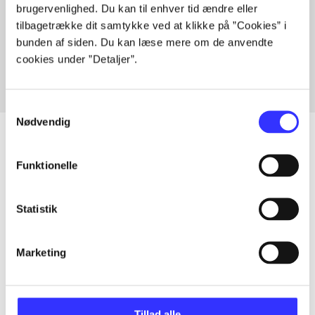
brugervenlighed. Du kan til enhver tid ændre eller
Artikler med samme emner
tilbagetrække dit samtykke ved at klikke på ”Cookies” i
Fra
bunden af siden. Du kan læse mere om de anvendte
cookies under ”Detaljer”.
Samtykkevalg
Nødvendig
Funktionelle
Artikler
Alle registrerede artikler fordelt på udgivelser
Statistik
...
Marketing
...
Tillad alle