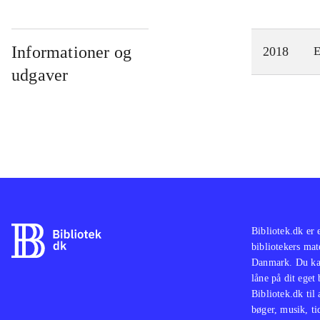
Informationer og
2018
E
udgaver
Bibliotek.dk er 
bibliotekers mat
Danmark. Du kan
låne på dit eget
Bibliotek.dk til
bøger, musik, tid