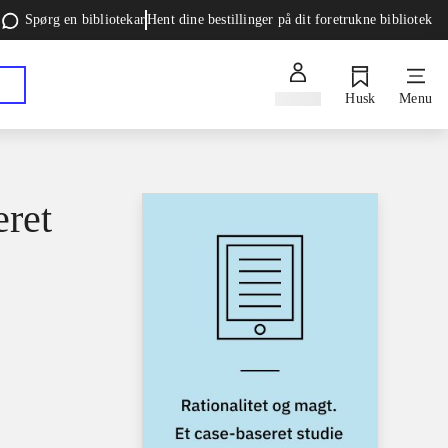
Spørg en bibliotekar
Hent dine bestillinger på dit foretrukne bibliotek
Log ind
Husk
Menu
eret