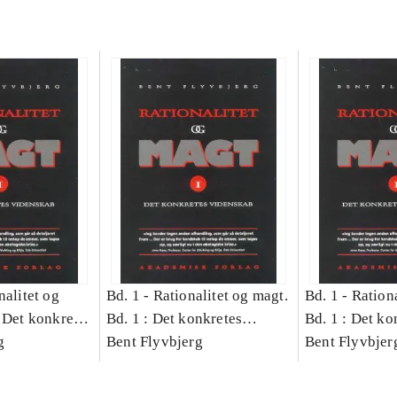
nalitet og
Bd. 1 -
Rationalitet og magt.
Bd. 1 -
Rationa
 Det konkretes
Bd. 1 : Det konkretes
Bd. 1 : Det ko
g
videnskab
Bent Flyvbjerg
videnskab
Bent Flyvbjer