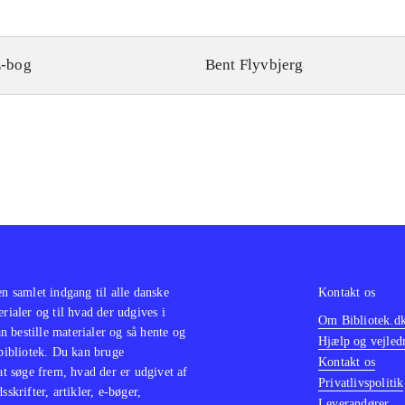
-bog
Bent Flyvbjerg
en samlet indgang til alle danske
Kontakt os
erialer og til hvad der udgives i
Om Bibliotek.d
 bestille materialer og så hente og
Hjælp og vejled
 bibliotek. Du kan bruge
Kontakt os
 at søge frem, hvad der er udgivet af
Privatlivspolitik
sskrifter, artikler, e-bøger,
Leverandører