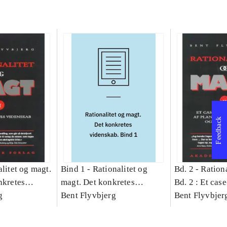
Feedback
litet og magt.
Bind 1 -
Rationalitet og
Bd. 2 -
Rationa
nkretes
magt. Det konkretes
Bd. 2 : Et cas
g
videnskab. Bind 1
Bent Flyvbjerg
studie af plan
Bent Flyvbjer
politik og mod