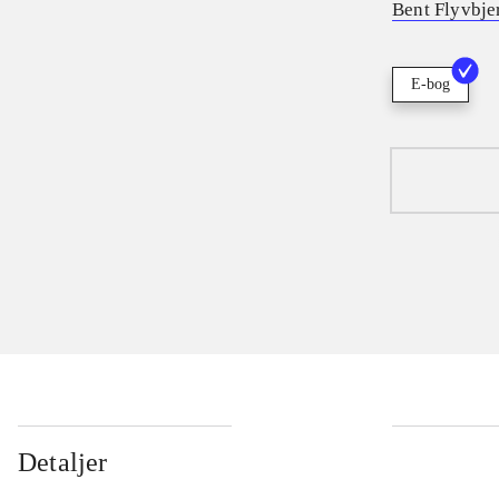
Bent Flyvbje
E-bog
Detaljer
...
...