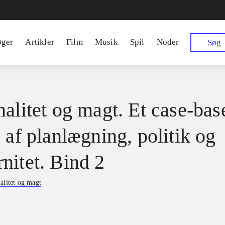
øger
Artikler
Film
Musik
Spil
Noder
Søg
nalitet og magt. Et case-bas
 af planlægning, politik og
nitet. Bind 2
alitet og magt