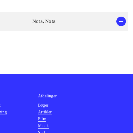
Nota, Nota
Afdelinger
k
Bøger
ning
Artikler
Film
Musik
Spil