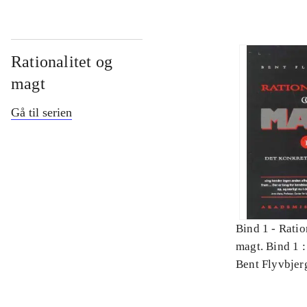
Rationalitet og
magt
Gå til serien
Bind 1 -
Ratio
magt. Bind 1 :
videnskab
Bent Flyvbjer