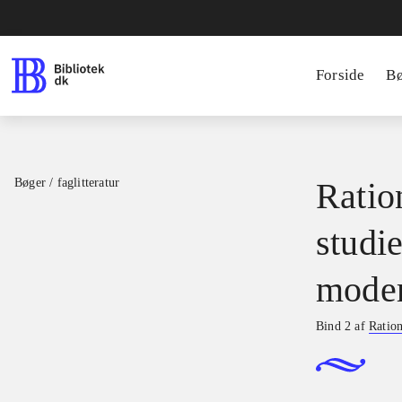
Forside
B
Bøger / faglitteratur
Ratio
studie
moder
Bind 2 af
Ration