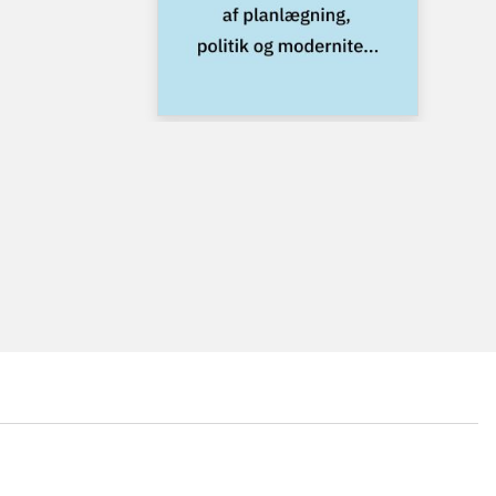
...
...