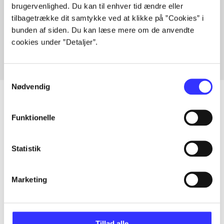
brugervenlighed. Du kan til enhver tid ændre eller
Artikler med samme emner
tilbagetrække dit samtykke ved at klikke på ”Cookies” i
Fra
bunden af siden. Du kan læse mere om de anvendte
cookies under ”Detaljer”.
Samtykkevalg
Nødvendig
Funktionelle
Artikler
Alle registrerede artikler fordelt på udgivelser
Statistik
...
Marketing
...
Tillad alle