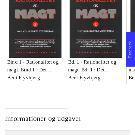
Feedback
Bind 1 -
Rationalitet og
Bd. 1 -
Rationalitet og
Bd
magt. Bind 1 : Det
magt. Bd. 1 : Det
ma
konkretes videnskab
Bent Flyvbjerg
konkretes videnskab
Bent Flyvbjerg
ko
Be
Informationer og udgaver