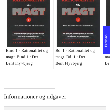
Feedback
Bind 1 -
Rationalitet og
Bd. 1 -
Rationalitet og
Bd
magt. Bind 1 : Det
magt. Bd. 1 : Det
ma
konkretes videnskab
Bent Flyvbjerg
konkretes videnskab
Bent Flyvbjerg
ko
Be
Informationer og udgaver