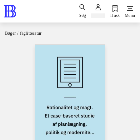
Søg
Log ind
Husk
Menu
Bøger / faglitteratur