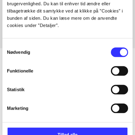
brugervenlighed. Du kan til enhver tid ændre eller
Artikler med samme emner
tilbagetrække dit samtykke ved at klikke på ”Cookies” i
Fra
bunden af siden. Du kan læse mere om de anvendte
cookies under ”Detaljer”.
Samtykkevalg
Nødvendig
Funktionelle
Artikler
Alle registrerede artikler fordelt på udgivelser
Statistik
...
Marketing
...
Tillad alle