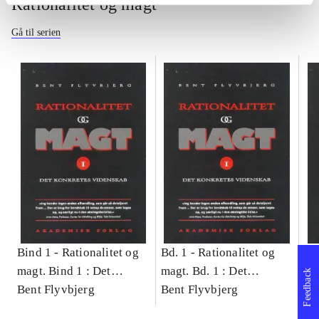
Rationalitet og magt
Gå til serien
Bind 1 -
Rationalitet og
Bd. 1 -
Rationalitet og
Bd
magt. Bind 1 : Det
magt. Bd. 1 : Det
ma
Feedback
konkretes videnskab
Bent Flyvbjerg
konkretes videnskab
Bent Flyvbjerg
ko
Be