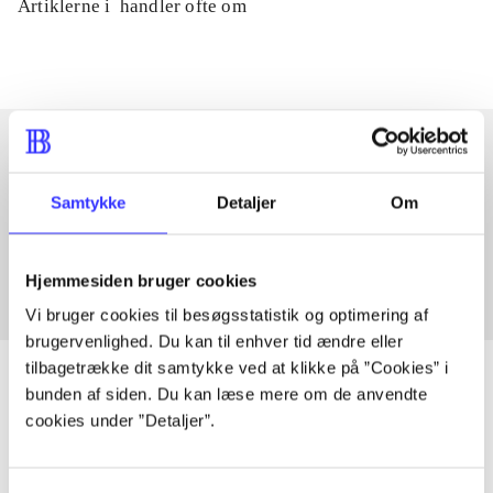
Artiklerne i
handler ofte om
Artikler med samme emner
Samtykke
Detaljer
Om
Fra
Hjemmesiden bruger cookies
Vi bruger cookies til besøgsstatistik og optimering af
brugervenlighed. Du kan til enhver tid ændre eller
tilbagetrække dit samtykke ved at klikke på ”Cookies” i
bunden af siden. Du kan læse mere om de anvendte
cookies under ”Detaljer”.
Artikler
Alle registrerede artikler fordelt på udgivelser