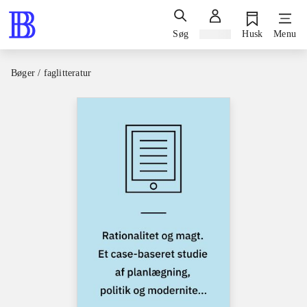
Søg
Log ind
Husk
Menu
Bøger / faglitteratur