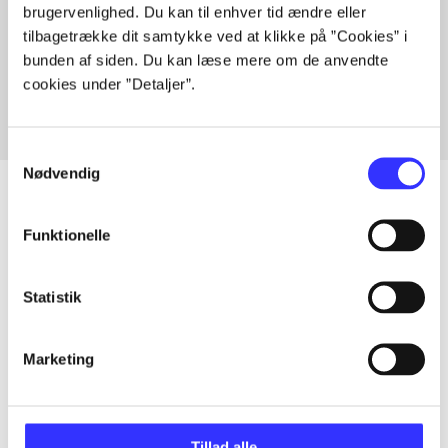
brugervenlighed. Du kan til enhver tid ændre eller
Artikler med samme emner
tilbagetrække dit samtykke ved at klikke på ”Cookies” i
Fra
bunden af siden. Du kan læse mere om de anvendte
cookies under ”Detaljer”.
Samtykkevalg
Nødvendig
Funktionelle
Artikler
Alle registrerede artikler fordelt på udgivelser
Statistik
...
Marketing
...
Tillad alle