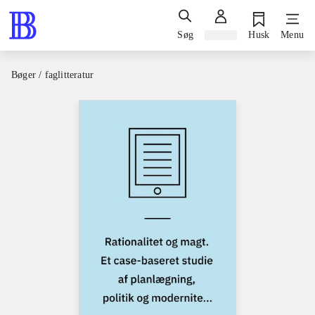
Søg
Log ind
Husk
Menu
Bøger / faglitteratur