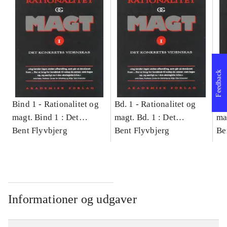
Feedback
Bind 1 -
Rationalitet og
Bd. 1 -
Rationalitet og
Bd
magt. Bind 1 : Det
magt. Bd. 1 : Det
ma
konkretes videnskab
Bent Flyvbjerg
konkretes videnskab
Bent Flyvbjerg
ko
Be
Informationer og udgaver