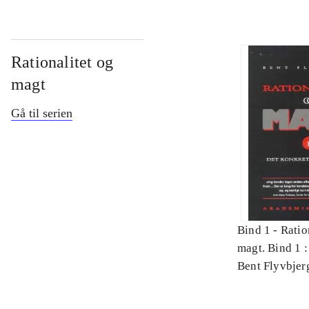
Rationalitet og
magt
Gå til serien
Bind 1 -
Ratio
magt. Bind 1 :
videnskab
Bent Flyvbjer