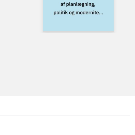
...
...