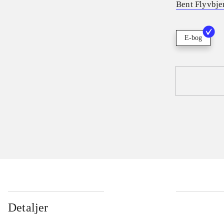
Bent Flyvbje
E-bog
Detaljer
...
...