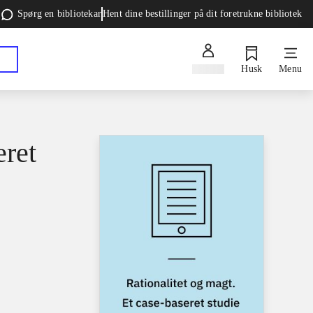
Spørg en bibliotekar
Hent dine bestillinger på dit foretrukne bibliotek
Log ind
Husk
Menu
eret