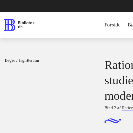
Forside
B
Bøger / faglitteratur
Ratio
studie
moder
Bind 2 af
Ration