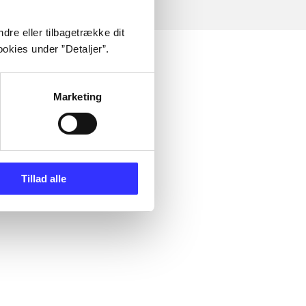
dre eller tilbagetrække dit
okies under ”Detaljer”.
Marketing
Tillad alle