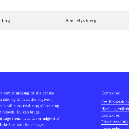
-bog
Bent Flyvbjerg
en samlet indgang til alle danske
Kontakt os
erialer og til hvad der udgives i
Om Bibliotek.d
 bestille materialer og så hente og
Hjælp og vejled
 bibliotek. Du kan bruge
Kontakt os
 at søge frem, hvad der er udgivet af
Privatlivspolitik
sskrifter, artikler, e-bøger,
Leverandører