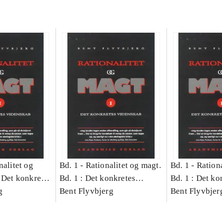
nalitet og
Bd. 1 -
Rationalitet og magt.
Bd. 1 -
Rationa
 Det konkretes
Bd. 1 : Det konkretes
Bd. 1 : Det ko
g
videnskab
Bent Flyvbjerg
videnskab
Bent Flyvbjer