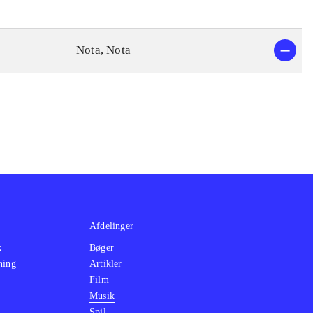
Nota, Nota
Afdelinger
k
Bøger
ning
Artikler
Film
Musik
Spil