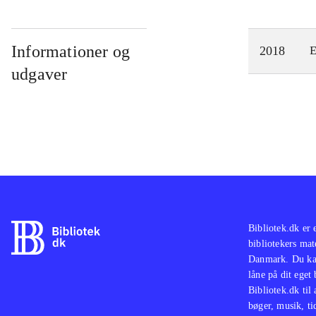
Informationer og
2018
E
udgaver
Bibliotek.dk er 
bibliotekers mat
Danmark. Du kan
låne på dit eget
Bibliotek.dk til
bøger, musik, tid