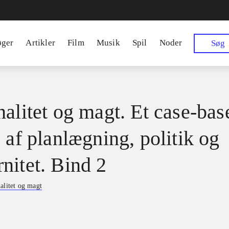
øger
Artikler
Film
Musik
Spil
Noder
Søg
nalitet og magt. Et case-bas
 af planlægning, politik og
nitet. Bind 2
alitet og magt