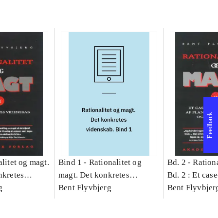
Feedback
litet og magt.
Bind 1 -
Rationalitet og
Bd. 2 -
Rationa
nkretes
magt. Det konkretes
Bd. 2 : Et cas
g
videnskab. Bind 1
Bent Flyvbjerg
studie af plan
Bent Flyvbjer
politik og mod