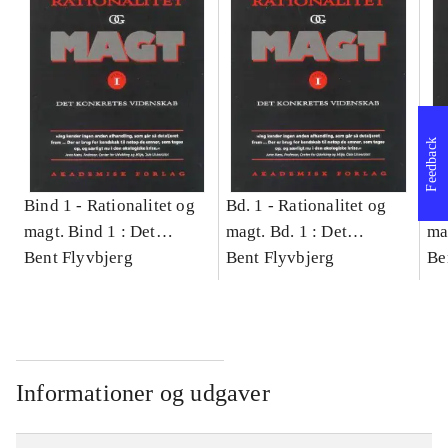
Feedback
Bind 1 -
Rationalitet og
Bd. 1 -
Rationalitet og
Bd
magt. Bind 1 : Det
magt. Bd. 1 : Det
ma
konkretes videnskab
Bent Flyvbjerg
konkretes videnskab
Bent Flyvbjerg
ko
Be
Informationer og udgaver