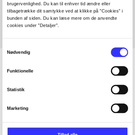
brugervenlighed. Du kan til enhver tid ændre eller
Artikler med samme emner
tilbagetrække dit samtykke ved at klikke på ”Cookies” i
Fra
bunden af siden. Du kan læse mere om de anvendte
cookies under ”Detaljer”.
Samtykkevalg
Nødvendig
Funktionelle
Artikler
Alle registrerede artikler fordelt på udgivelser
Statistik
...
Marketing
...
Tillad alle