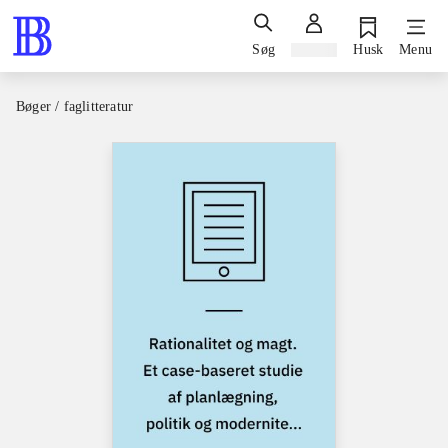
Søg
Log ind
Husk
Menu
Bøger / faglitteratur