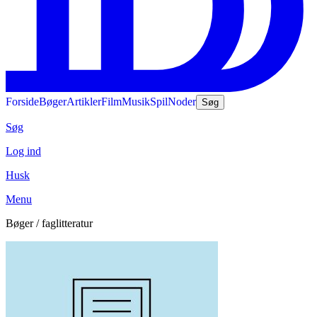
Forside
Bøger
Artikler
Film
Musik
Spil
Noder
Søg
Søg
Log ind
Husk
Menu
Bøger / faglitteratur