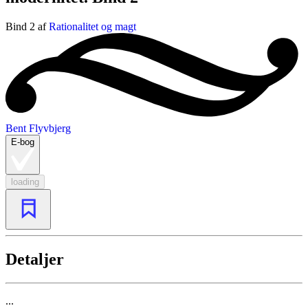
Bind 2 af
Rationalitet og magt
Bent Flyvbjerg
E-bog
loading
Detaljer
...