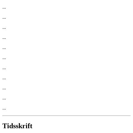
...
...
...
...
...
...
...
...
...
...
...
Tidsskrift