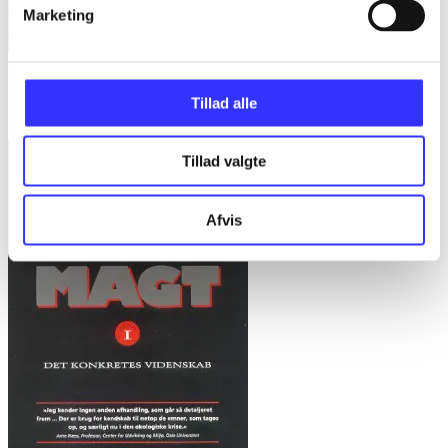
Marketing
Bd. 1 -
Rationalitet og magt. Bd. 1 : Det konkretes videnskab
Tillad alle
Bent Flyvbjerg
Tillad valgte
Afvis