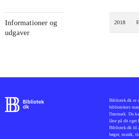
Informationer og
2018
E
udgaver
Bibliotek.dk er 
bibliotekers mat
Danmark. Du kan
låne på dit eget
Bibliotek.dk til
bøger, musik, tid