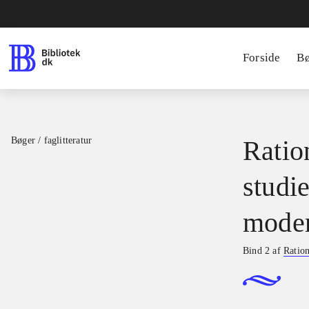
Forside
B
Bøger / faglitteratur
Ratio
studie
moder
Bind 2 af
Ration