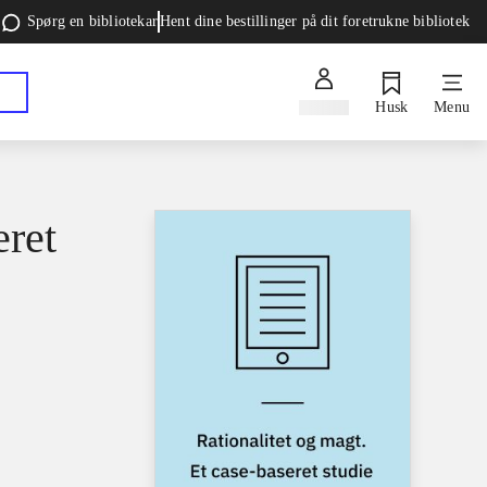
Spørg en bibliotekar
Hent dine bestillinger på dit foretrukne bibliotek
Log ind
Husk
Menu
eret