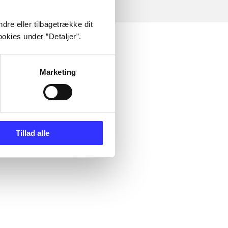
dre eller tilbagetrække dit
okies under ”Detaljer”.
Marketing
Tillad alle