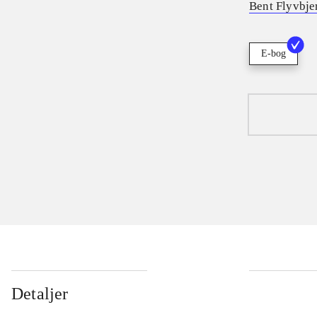
Bent Flyvbje
E-bog
Detaljer
...
...