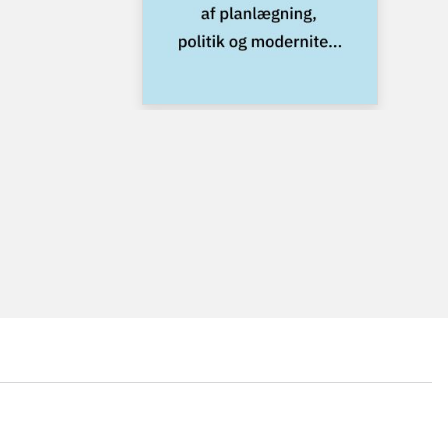
...
...