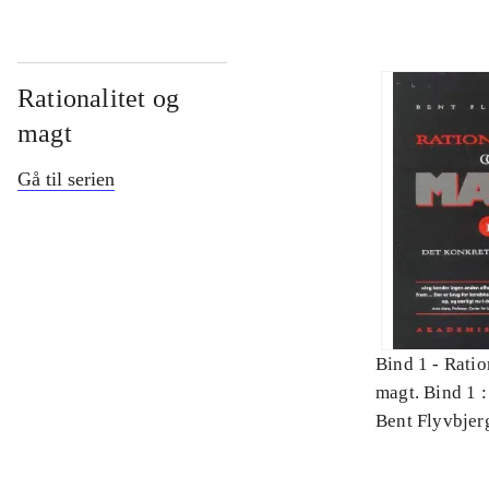
Rationalitet og
magt
Gå til serien
Bind 1 -
Ratio
magt. Bind 1 :
videnskab
Bent Flyvbjer