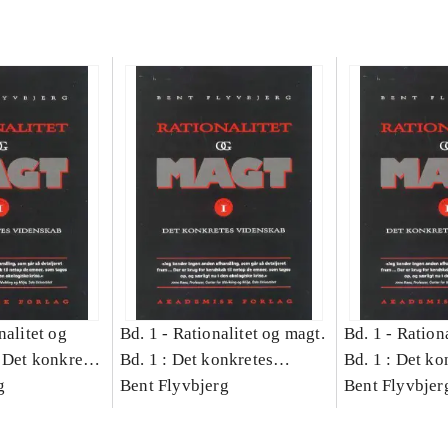
nalitet og
Bd. 1 -
Rationalitet og magt.
Bd. 1 -
Rationa
 Det konkretes
Bd. 1 : Det konkretes
Bd. 1 : Det ko
g
videnskab
Bent Flyvbjerg
videnskab
Bent Flyvbjer