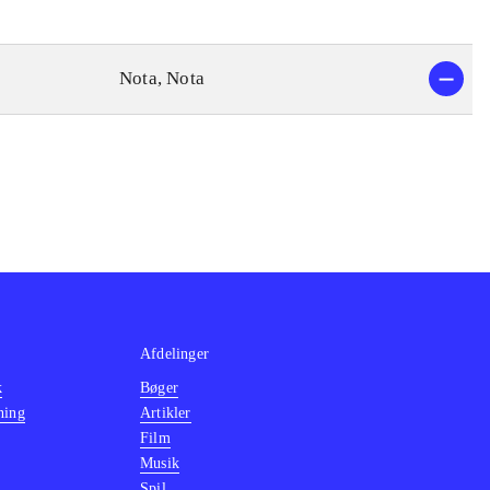
Nota, Nota
Afdelinger
k
Bøger
ning
Artikler
Film
Musik
Spil