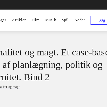
øger
Artikler
Film
Musik
Spil
Noder
Søg
nalitet og magt. Et case-bas
 af planlægning, politik og
nitet. Bind 2
alitet og magt