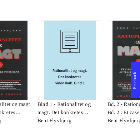
Feedback
litet og magt.
Bind 1 -
Rationalitet og
Bd. 2 -
Rationa
nkretes
magt. Det konkretes
Bd. 2 : Et cas
g
videnskab. Bind 1
Bent Flyvbjerg
studie af plan
Bent Flyvbjer
politik og mod