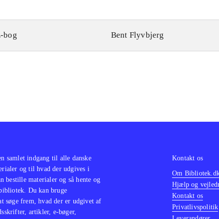
-bog
Bent Flyvbjerg
en samlet indgang til alle danske
Kontakt os
erialer og til hvad der udgives i
Om Bibliotek.d
 bestille materialer og så hente og
Hjælp og vejled
 bibliotek. Du kan bruge
Kontakt os
 at søge frem, hvad der er udgivet af
Privatlivspolitik
sskrifter, artikler, e-bøger,
Leverandører