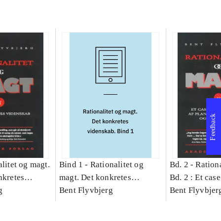
Feedback
litet og magt.
Bind 1 -
Rationalitet og
Bd. 2 -
Rationa
nkretes
magt. Det konkretes
Bd. 2 : Et cas
g
videnskab. Bind 1
Bent Flyvbjerg
studie af plan
Bent Flyvbjer
politik og mod