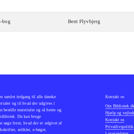
-bog
Bent Flyvbjerg
en samlet indgang til alle danske
Kontakt os
erialer og til hvad der udgives i
Om Bibliotek.d
 bestille materialer og så hente og
Hjælp og vejled
 bibliotek. Du kan bruge
Kontakt os
 at søge frem, hvad der er udgivet af
Privatlivspolitik
sskrifter, artikler, e-bøger,
Leverandører