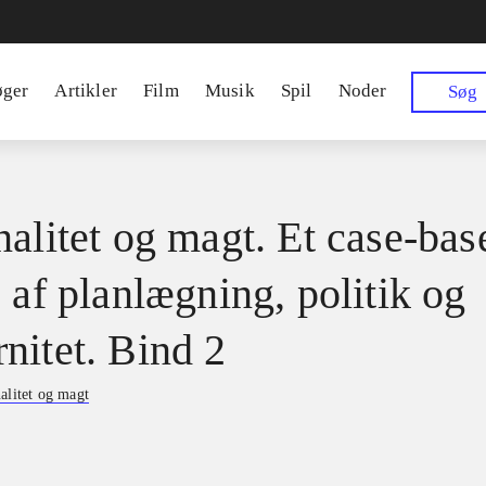
øger
Artikler
Film
Musik
Spil
Noder
Søg
nalitet og magt. Et case-bas
 af planlægning, politik og
nitet. Bind 2
alitet og magt