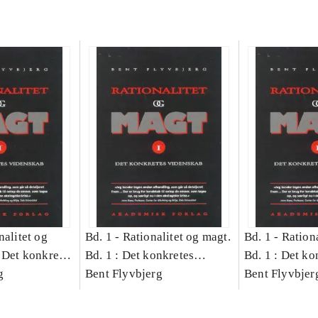
nalitet og
Bd. 1 -
Rationalitet og magt.
Bd. 1 -
Rationa
 Det konkretes
Bd. 1 : Det konkretes
Bd. 1 : Det ko
g
videnskab
Bent Flyvbjerg
videnskab
Bent Flyvbjer