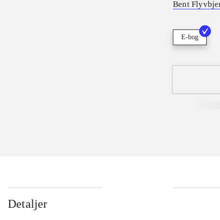
Bent Flyvbje
E-bog
Detaljer
...
...