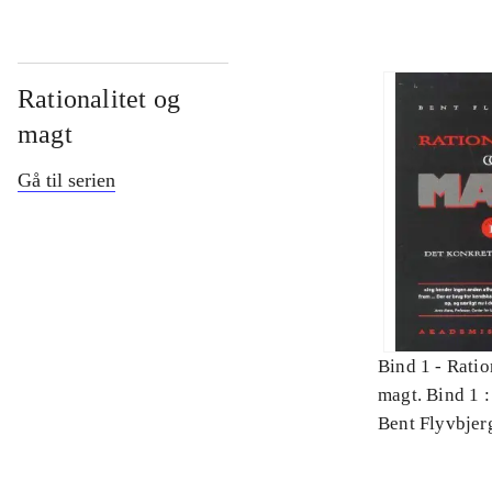
Rationalitet og
magt
Gå til serien
Bind 1 -
Ratio
magt. Bind 1 :
videnskab
Bent Flyvbjer