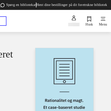
Spørg en bibliotekar
Hent dine bestillinger på dit foretrukne bibliotek
Log ind
Husk
Menu
eret