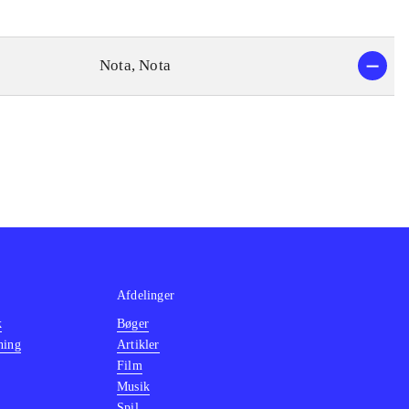
Nota, Nota
Afdelinger
k
Bøger
ning
Artikler
Film
Musik
Spil