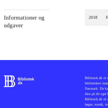
Informationer og
2018
E
udgaver
Bibliotek.dk er 
bibliotekers mat
Danmark. Du kan
låne på dit eget
Bibliotek.dk til
bøger, musik, tid