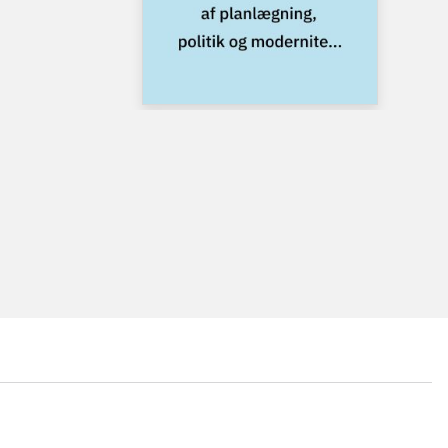
...
...