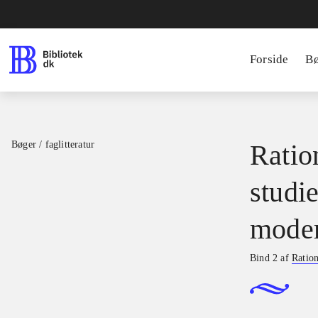
Forside
B
Bøger / faglitteratur
Ratio
studie
moder
Bind 2 af
Ration