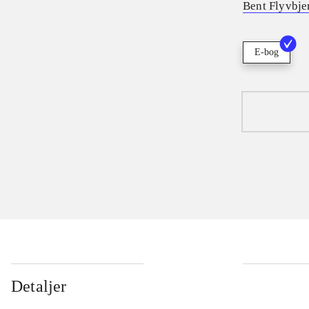
Bent Flyvbje
E-bog
Detaljer
...
...