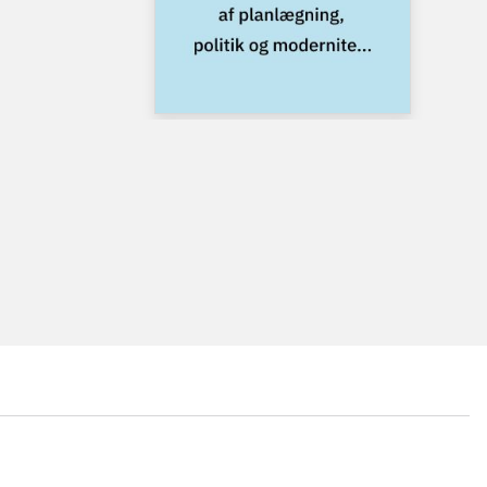
...
...