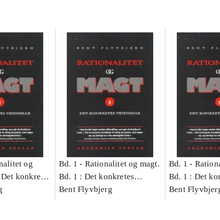
nalitet og
Bd. 1 -
Rationalitet og magt.
Bd. 1 -
Rationa
 Det konkretes
Bd. 1 : Det konkretes
Bd. 1 : Det ko
g
videnskab
Bent Flyvbjerg
videnskab
Bent Flyvbjer