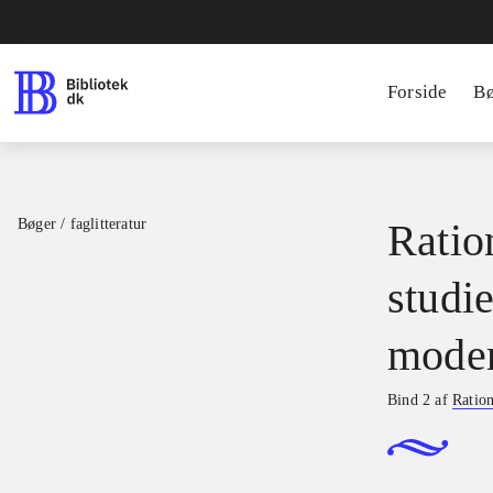
Forside
B
Bøger / faglitteratur
Ratio
studie
moder
Bind 2 af
Ration