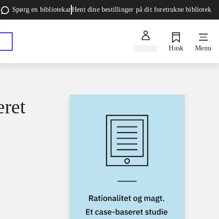
Spørg en bibliotekar
Hent dine bestillinger på dit foretrukne bibliotek
Log ind
Husk
Menu
eret