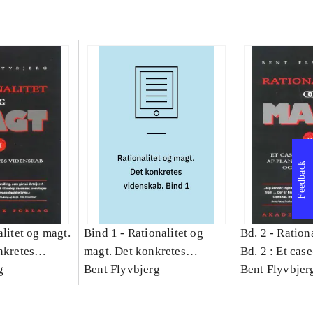
Feedback
litet og magt.
Bind 1 -
Rationalitet og
Bd. 2 -
Rationa
nkretes
magt. Det konkretes
Bd. 2 : Et cas
g
videnskab. Bind 1
Bent Flyvbjerg
studie af plan
Bent Flyvbjer
politik og mod