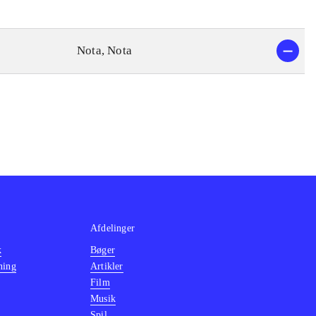
Nota, Nota
Afdelinger
k
Bøger
ning
Artikler
Film
Musik
Spil