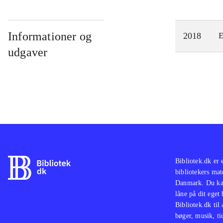
Informationer og
2018
E
udgaver
Bibliotek.dk er 
bibliotekers mat
Danmark. Du kan
låne på dit eget
Bibliotek.dk til
bøger, musik, tid