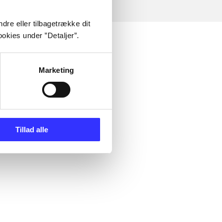
dre eller tilbagetrække dit
okies under ”Detaljer”.
Marketing
Tillad alle