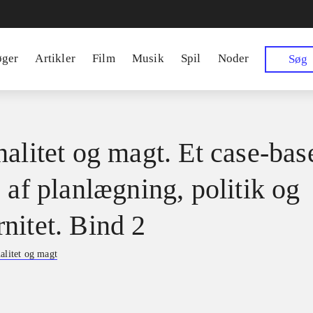
øger
Artikler
Film
Musik
Spil
Noder
Søg
nalitet og magt. Et case-bas
 af planlægning, politik og
nitet. Bind 2
alitet og magt