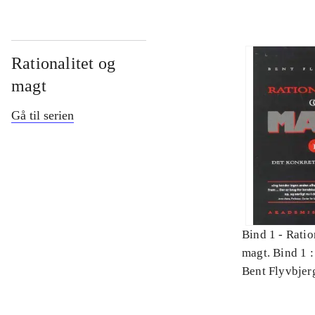
Rationalitet og
magt
Gå til serien
Bind 1 -
Ratio
magt. Bind 1 :
videnskab
Bent Flyvbjer