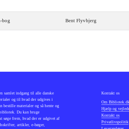
-bog
Bent Flyvbjerg
en samlet indgang til alle danske
Kontakt os
erialer og til hvad der udgives i
Om Bibliotek.d
 bestille materialer og så hente og
Hjælp og vejled
 bibliotek. Du kan bruge
Kontakt os
 at søge frem, hvad der er udgivet af
Privatlivspolitik
sskrifter, artikler, e-bøger,
Leverandører