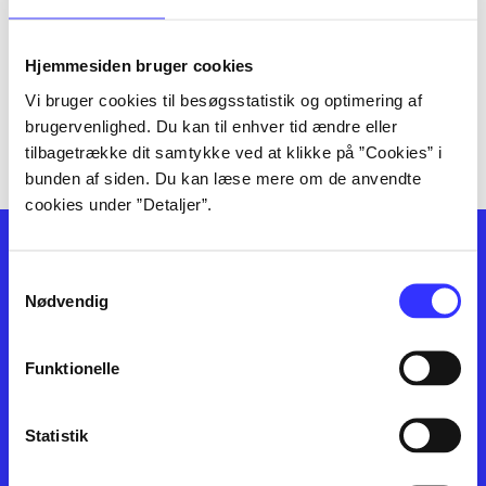
E-bog
2018
Hjemmesiden bruger cookies
Vi bruger cookies til besøgsstatistik og optimering af
brugervenlighed. Du kan til enhver tid ændre eller
tilbagetrække dit samtykke ved at klikke på ”Cookies” i
bunden af siden. Du kan læse mere om de anvendte
cookies under ”Detaljer”.
Samtykkevalg
Nødvendig
Funktionelle
Kontakt os
Afdelinger
Om Bibliotek.dk
Bøger
Statistik
Hjælp og vejledning
Artikler
Kontakt os
Film