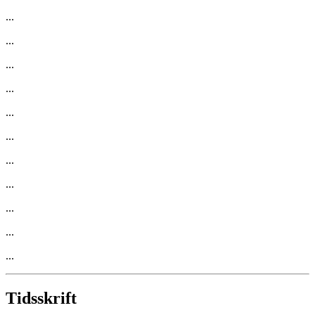
...
...
...
...
...
...
...
...
...
...
...
Tidsskrift