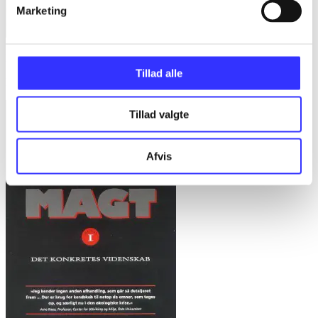
Marketing
Bd. 1 -
Rationalitet og magt. Bd. 1 : Det konkretes videnskab
Tillad alle
Bent Flyvbjerg
Tillad valgte
Afvis