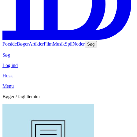
Forside
Bøger
Artikler
Film
Musik
Spil
Noder
Søg
Søg
Log ind
Husk
Menu
Bøger / faglitteratur