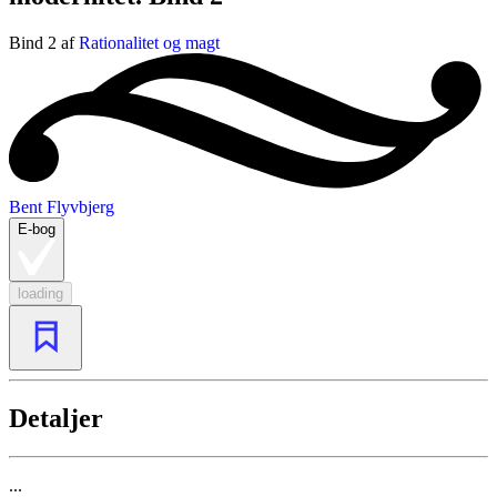
Bind 2 af
Rationalitet og magt
Bent Flyvbjerg
E-bog
loading
Detaljer
...