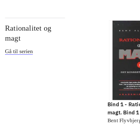
Rationalitet og
magt
Gå til serien
Bind 1 -
Rati
magt. Bind 1 
konkretes v
Bent Flyvbjer