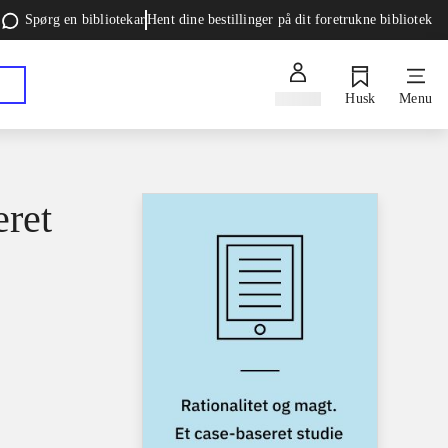
Spørg en bibliotekar
Hent dine bestillinger på dit foretrukne bibliotek
Log ind
Husk
Menu
eret