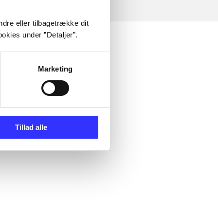
dre eller tilbagetrække dit
okies under ”Detaljer”.
Marketing
Tillad alle