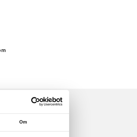
 om
Om