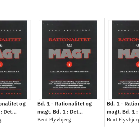
onalitet og
Bd. 1 -
Rationalitet og
Bd. 1 -
Ratio
: Det
magt. Bd. 1 : Det
magt. Bd. 1 :
idenskab
konkretes videnskab
konkretes v
g
Bent Flyvbjerg
Bent Flyvbjer