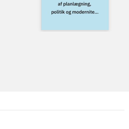
...
...