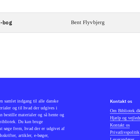
E-bog
Bent Flyvbjerg
Kontakt os
en samlet indgang til alle danske
erialer og til hvad der udgives i
Om Bibliotek.d
 bestille materialer og så hente og
Hjælp og vejled
 bibliotek. Du kan bruge
Kontakt os
 at søge frem, hvad der er udgivet af
Privatlivspolitik
sskrifter, artikler, e-bøger,
Leverandører