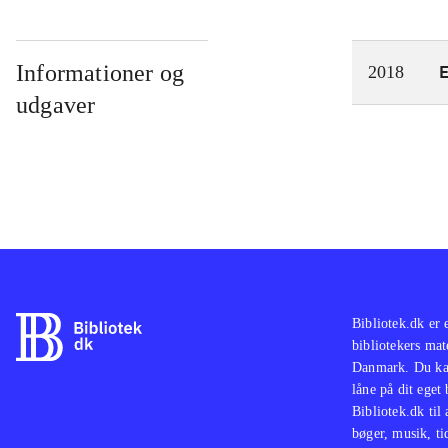
Informationer og
2018
udgaver
Bibliotek.dk er 
bibliotekers mat
Danmark. Du kan
låne på dit eget
Bibliotek.dk til
bøger, musik, tid