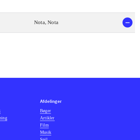
Nota, Nota
Afdelinger
k
Bøger
ning
Artikler
Film
Musik
Spil