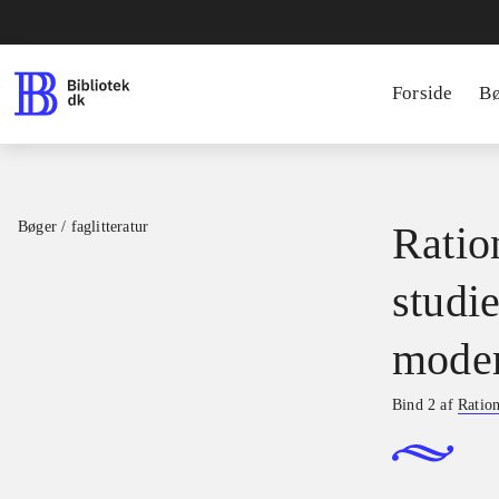
Forside
B
Bøger / faglitteratur
Ratio
studie
moder
Bind 2 af
Ration