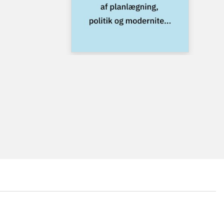
...
...