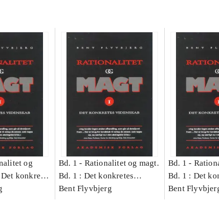
nalitet og
Bd. 1 -
Rationalitet og magt.
Bd. 1 -
Rationa
 Det konkretes
Bd. 1 : Det konkretes
Bd. 1 : Det ko
g
videnskab
Bent Flyvbjerg
videnskab
Bent Flyvbjer