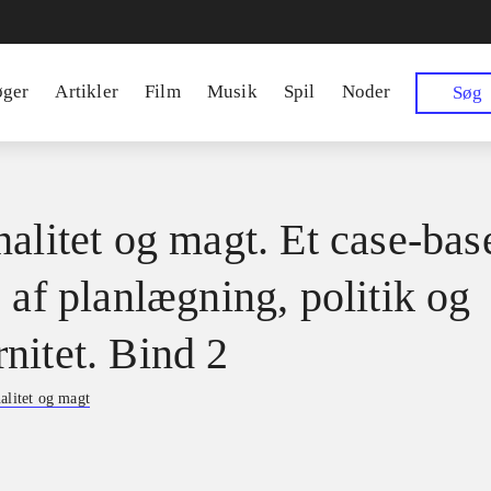
øger
Artikler
Film
Musik
Spil
Noder
Søg
nalitet og magt. Et case-bas
 af planlægning, politik og
nitet. Bind 2
alitet og magt