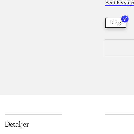
Bent Flyvbje
E-bog
Detaljer
...
...