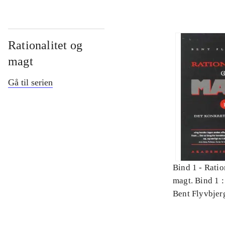
Rationalitet og
magt
Gå til serien
Bind 1 -
Ratio
magt. Bind 1 :
videnskab
Bent Flyvbjer