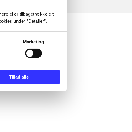
dre eller tilbagetrække dit
okies under ”Detaljer”.
Marketing
Tillad alle