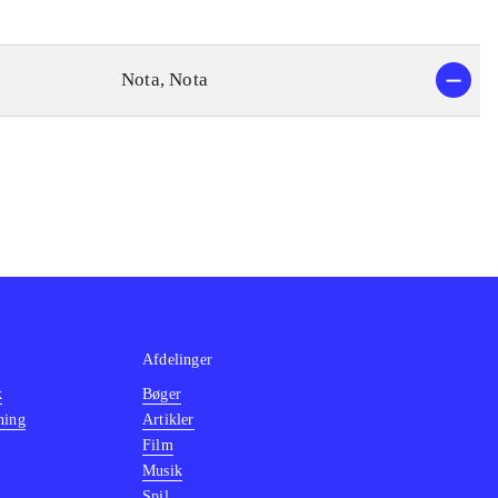
Nota, Nota
Afdelinger
k
Bøger
ning
Artikler
Film
Musik
Spil