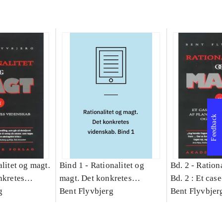
Feedback
litet og magt.
Bind 1 -
Rationalitet og
Bd. 2 -
Rationa
nkretes
magt. Det konkretes
Bd. 2 : Et cas
g
videnskab. Bind 1
Bent Flyvbjerg
studie af plan
Bent Flyvbjer
politik og mod