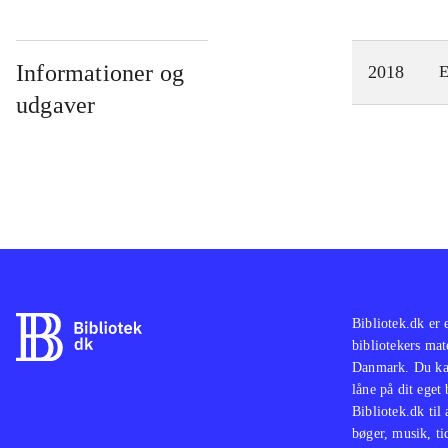
Informationer og
2018
E
udgaver
Bibliotek.dk er 
bibliotekers mat
Danmark. Du kan
låne på dit eget
Bibliotek.dk til
bøger, musik, tid