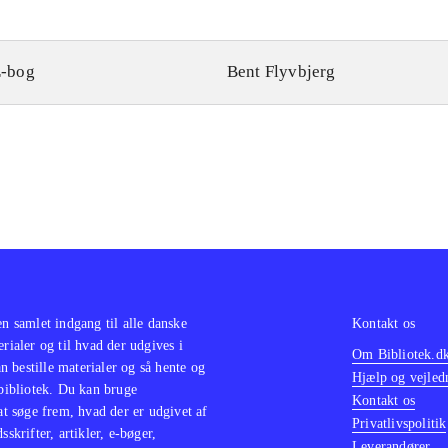
-bog
Bent Flyvbjerg
en samlet indgang til alle danske
Kontakt os
erialer og til hvad der udgives i
Om Bibliotek.d
 bestille materialer og så hente og
Hjælp og vejled
 bibliotek. Du kan bruge
Kontakt os
 at søge frem, hvad der er udgivet af
Privatlivspolitik
sskrifter, artikler, e-bøger,
Leverandører