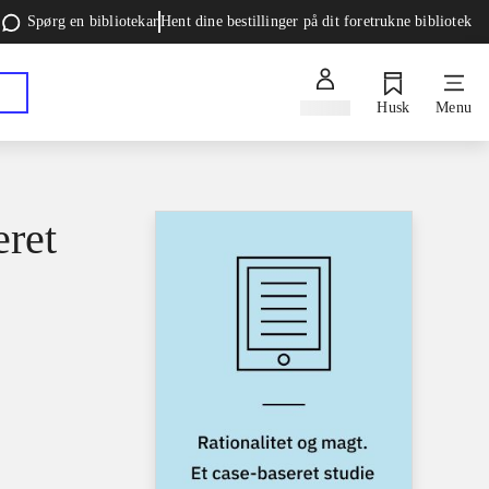
Spørg en bibliotekar
Hent dine bestillinger på dit foretrukne bibliotek
Log ind
Husk
Menu
eret