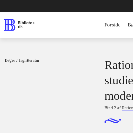
Forside
B
Bøger / faglitteratur
Ratio
studie
moder
Bind 2 af
Ration