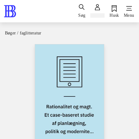
Søg
Log ind
Husk
Menu
Bøger / faglitteratur