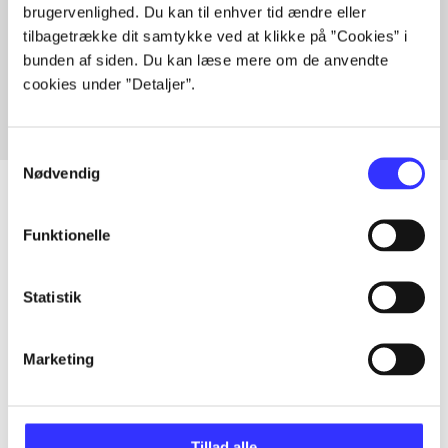
brugervenlighed. Du kan til enhver tid ændre eller
Artikler med samme emner
tilbagetrække dit samtykke ved at klikke på ”Cookies” i
Fra
bunden af siden. Du kan læse mere om de anvendte
cookies under ”Detaljer”.
Samtykkevalg
Nødvendig
Funktionelle
Artikler
Alle registrerede artikler fordelt på udgivelser
Statistik
...
Marketing
...
Tillad alle