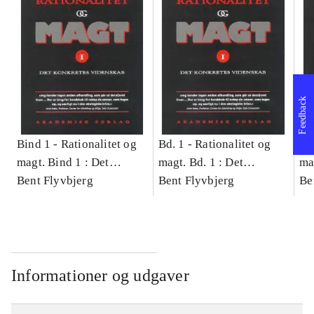
Feedback
Bind 1 -
Rationalitet og
Bd. 1 -
Rationalitet og
Bd
magt. Bind 1 : Det
magt. Bd. 1 : Det
ma
konkretes videnskab
Bent Flyvbjerg
konkretes videnskab
Bent Flyvbjerg
ko
Be
Informationer og udgaver