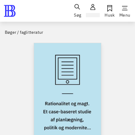
Søg
Log ind
Husk
Menu
Bøger / faglitteratur