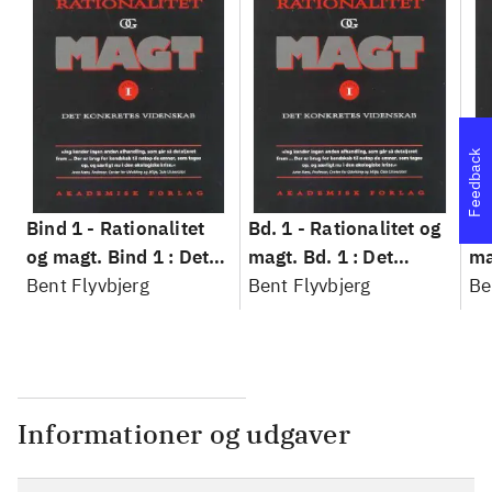
Feedback
Bind 1 -
Rationalitet
Bd. 1 -
Rationalitet og
Bd
og magt. Bind 1 : Det
magt. Bd. 1 : Det
ma
konkretes videnskab
Bent Flyvbjerg
konkretes videnskab
Bent Flyvbjerg
ko
Be
Informationer og udgaver