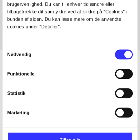
brugervenlighed. Du kan til enhver tid ændre eller
Artikler med samme emner
tilbagetrække dit samtykke ved at klikke på ”Cookies” i
Fra
bunden af siden. Du kan læse mere om de anvendte
cookies under ”Detaljer”.
Samtykkevalg
Nødvendig
Funktionelle
Artikler
Alle registrerede artikler fordelt på udgivelser
Statistik
...
Marketing
...
Tillad alle