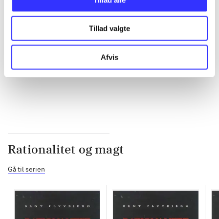
...
Tillad valgte
...
Afvis
...
Rationalitet og magt
Gå til serien