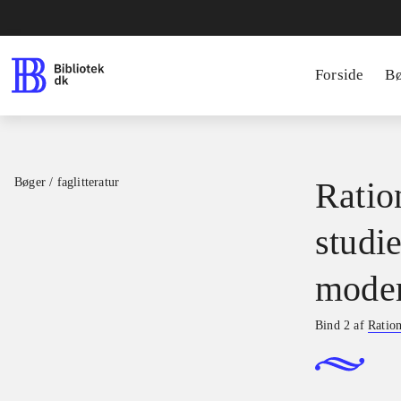
Forside
B
Bøger / faglitteratur
Ratio
studie
moder
Bind 2 af
Ration