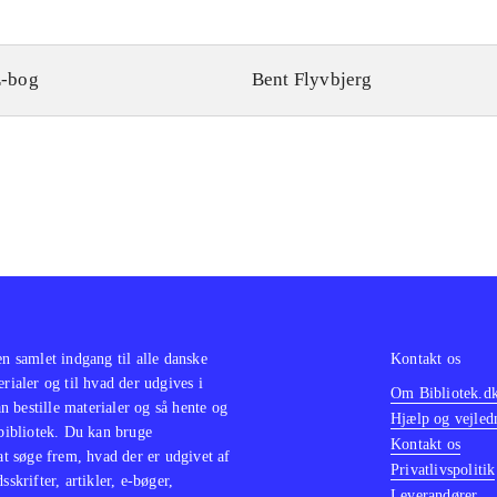
-bog
Bent Flyvbjerg
en samlet indgang til alle danske
Kontakt os
erialer og til hvad der udgives i
Om Bibliotek.d
 bestille materialer og så hente og
Hjælp og vejled
 bibliotek. Du kan bruge
Kontakt os
 at søge frem, hvad der er udgivet af
Privatlivspolitik
sskrifter, artikler, e-bøger,
Leverandører