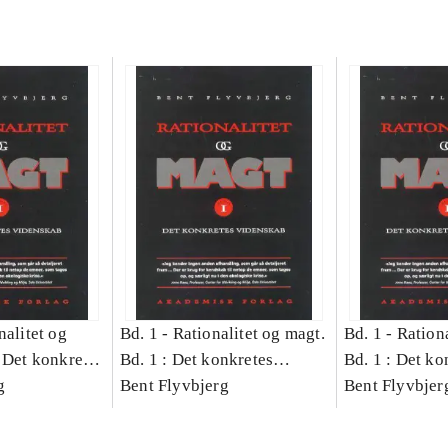
nalitet og
Bd. 1 -
Rationalitet og magt.
Bd. 1 -
Rationa
 Det konkretes
Bd. 1 : Det konkretes
Bd. 1 : Det ko
g
videnskab
Bent Flyvbjerg
videnskab
Bent Flyvbjer