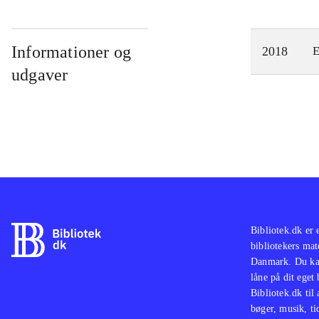
Informationer og
2018
E
udgaver
Bibliotek.dk er 
bibliotekers mat
Danmark. Du kan
låne på dit eget
Bibliotek.dk til
bøger, musik, tid