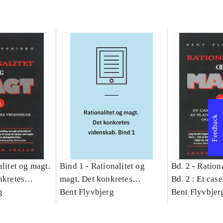
Feedback
litet og magt.
Bind 1 -
Rationalitet og
Bd. 2 -
Rationa
nkretes
magt. Det konkretes
Bd. 2 : Et cas
g
videnskab. Bind 1
Bent Flyvbjerg
studie af plan
Bent Flyvbjer
politik og mod