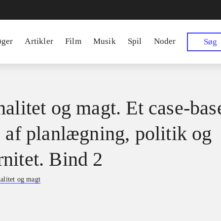
øger
Artikler
Film
Musik
Spil
Noder
Søg
nalitet og magt. Et case-bas
 af planlægning, politik og
nitet. Bind 2
alitet og magt