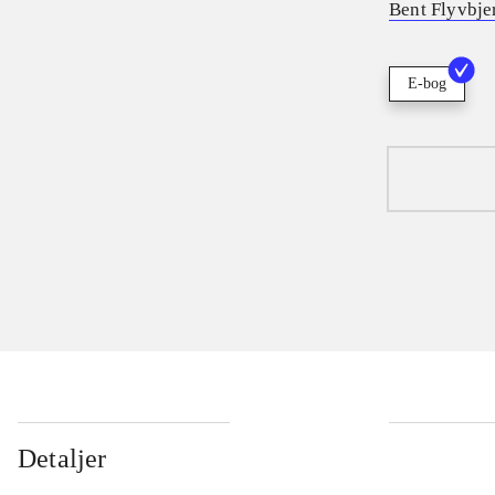
Bent Flyvbje
E-bog
Detaljer
...
...