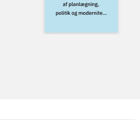
...
...