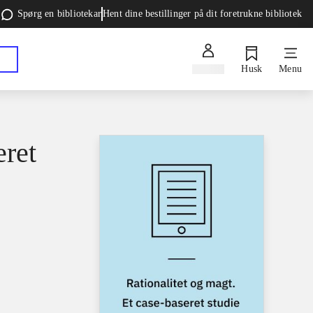
Spørg en bibliotekar
Hent dine bestillinger på dit foretrukne bibliotek
Log ind
Husk
Menu
eret