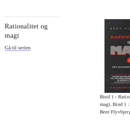
Rationalitet og
magt
Gå til serien
Bind 1 -
Ratio
magt. Bind 1 :
videnskab
Bent Flyvbjer