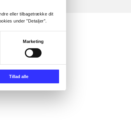
dre eller tilbagetrække dit
okies under ”Detaljer”.
Marketing
Tillad alle