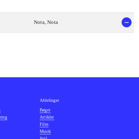
Nota, Nota
Afdelinger
k
Bøger
ning
Artikler
Film
Musik
Spil