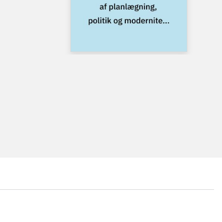
...
...