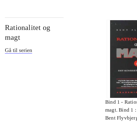
Rationalitet og
magt
Gå til serien
Bind 1 -
Ratio
magt. Bind 1 :
videnskab
Bent Flyvbjer