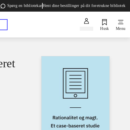
Spørg en bibliotekar
Hent dine bestillinger på dit foretrukne bibliotek
Log ind
Husk
Menu
eret