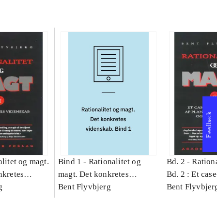
Feedback
litet og magt.
Bind 1 -
Rationalitet og
Bd. 2 -
Rationa
nkretes
magt. Det konkretes
Bd. 2 : Et cas
g
videnskab. Bind 1
Bent Flyvbjerg
studie af plan
Bent Flyvbjer
politik og mod