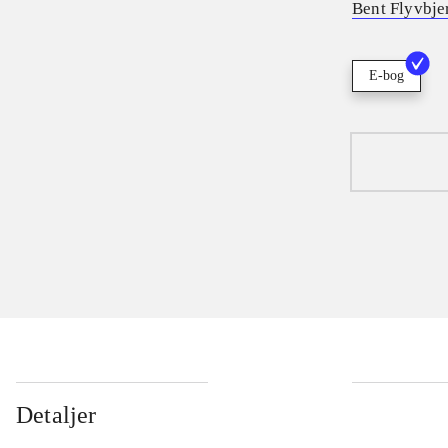
Bent Flyvbje
E-bog
Detaljer
...
...