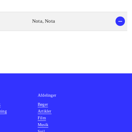
Nota, Nota
Afdelinger
k
Bøger
ning
Artikler
Film
Musik
Spil