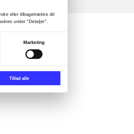
dre eller tilbagetrække dit
okies under ”Detaljer”.
Marketing
Tillad alle