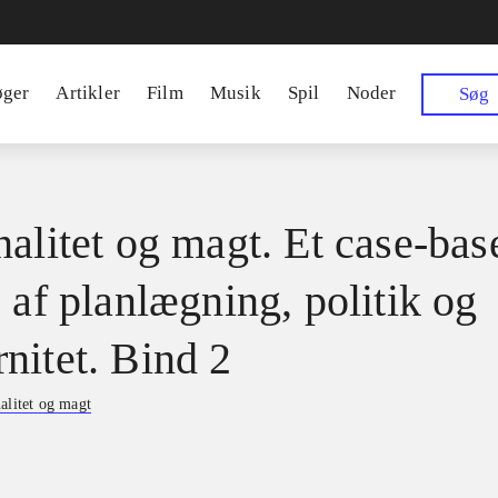
øger
Artikler
Film
Musik
Spil
Noder
Søg
nalitet og magt. Et case-bas
 af planlægning, politik og
nitet. Bind 2
alitet og magt