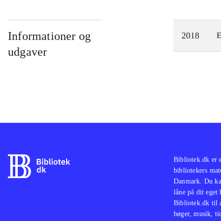
Informationer og
2018
E
udgaver
Bibliotek.dk er 
bibliotekers mat
Danmark. Du kan
låne på dit eget
Bibliotek.dk til
bøger, musik, tid