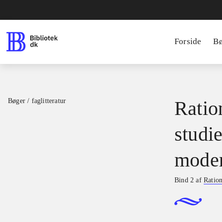
Forside
B
Bøger / faglitteratur
Ratio
studie
moder
Bind 2 af
Ration