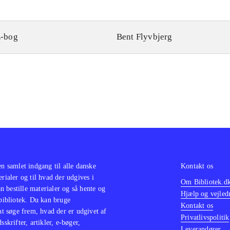
-bog
Bent Flyvbjerg
en samlet indgang til alle danske
Kontakt os
erialer og til hvad der udgives i
Om Bibliotek.d
 bestille materialer og så hente og
Hjælp og vejled
 bibliotek. Du kan bruge
Kontakt os
 at søge frem, hvad der er udgivet af
Privatlivspolitik
sskrifter, artikler, e-bøger,
Leverandører