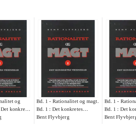
nalitet og
Bd. 1 -
Rationalitet og magt.
Bd. 1 -
Rationa
 Det konkretes
Bd. 1 : Det konkretes
Bd. 1 : Det ko
g
videnskab
Bent Flyvbjerg
videnskab
Bent Flyvbjer