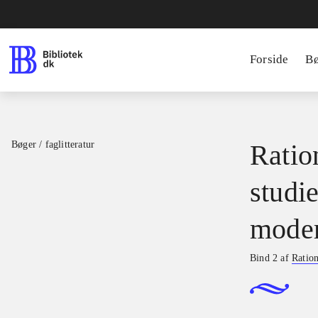
Forside
B
Bøger / faglitteratur
Ratio
studie
moder
Bind 2 af
Ration