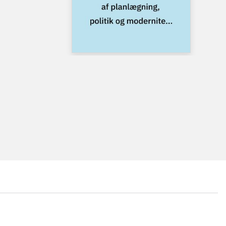
...
...