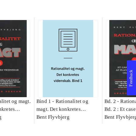
Feedback
litet og magt.
Bind 1 -
Rationalitet og
Bd. 2 -
Rationa
nkretes
magt. Det konkretes
Bd. 2 : Et cas
g
videnskab. Bind 1
Bent Flyvbjerg
studie af plan
Bent Flyvbjer
politik og mod