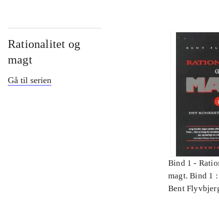
Rationalitet og
magt
Gå til serien
Bind 1 -
Ratio
magt. Bind 1 :
videnskab
Bent Flyvbjer