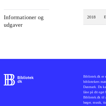
Informationer og
2018
E
udgaver
Bibliotek.dk er 
bibliotekers mat
Danmark. Du kan
låne på dit eget
Bibliotek.dk til
bøger, musik, tid