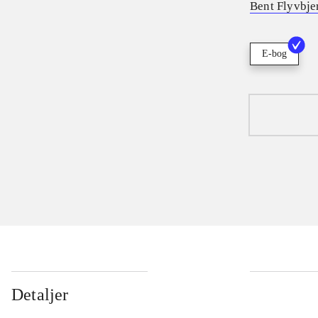
Bent Flyvbje
E-bog
Detaljer
...
...