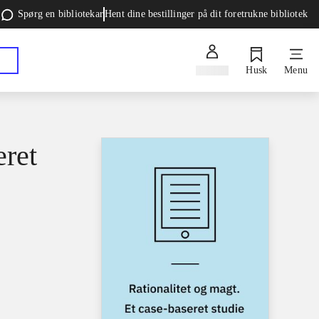
Spørg en bibliotekar
Hent dine bestillinger på dit foretrukne bibliotek
Log ind
Husk
Menu
eret