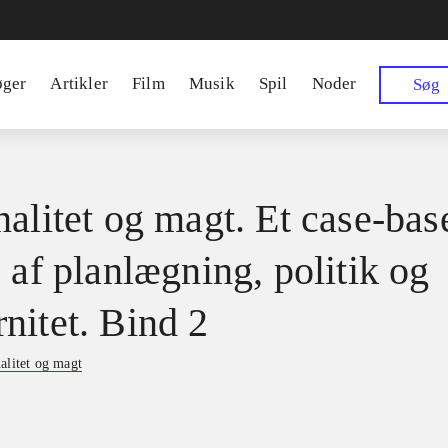
øger
Artikler
Film
Musik
Spil
Noder
Søg
nalitet og magt. Et case-bas
 af planlægning, politik og
nitet. Bind 2
alitet og magt