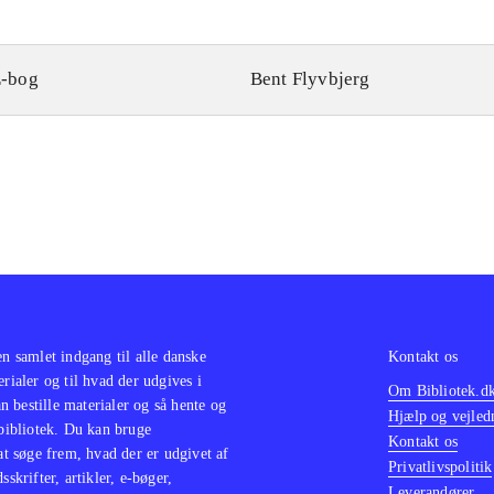
-bog
Bent Flyvbjerg
en samlet indgang til alle danske
Kontakt os
erialer og til hvad der udgives i
Om Bibliotek.d
 bestille materialer og så hente og
Hjælp og vejled
 bibliotek. Du kan bruge
Kontakt os
 at søge frem, hvad der er udgivet af
Privatlivspolitik
sskrifter, artikler, e-bøger,
Leverandører