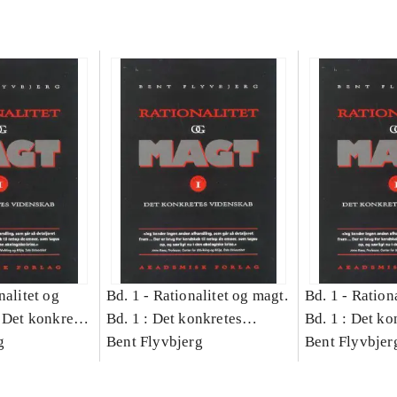
nalitet og
Bd. 1 -
Rationalitet og magt.
Bd. 1 -
Rationa
 Det konkretes
Bd. 1 : Det konkretes
Bd. 1 : Det ko
g
videnskab
Bent Flyvbjerg
videnskab
Bent Flyvbjer