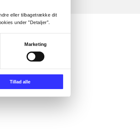
dre eller tilbagetrække dit
okies under ”Detaljer”.
Marketing
Tillad alle