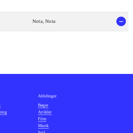
Nota, Nota
Afdelinger
k
Bøger
ning
Artikler
Film
Musik
Spil