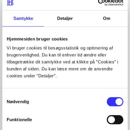
Artiklerne i
handler ofte om
Samtykke
Detaljer
Om
Hjemmesiden bruger cookies
Vi bruger cookies til besøgsstatistik og optimering af
Artikler med samme emner
brugervenlighed. Du kan til enhver tid ændre eller
Fra
tilbagetrække dit samtykke ved at klikke på ”Cookies” i
bunden af siden. Du kan læse mere om de anvendte
cookies under ”Detaljer”.
Samtykkevalg
Nødvendig
Artikler
Funktionelle
Alle registrerede artikler fordelt på udgivelser