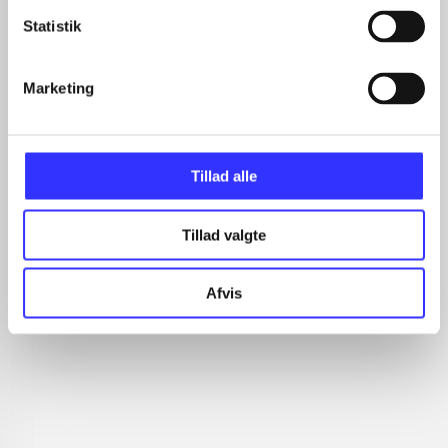
Statistik
...
...
...
Marketing
...
...
Tillad alle
Rationalitet og magt
Tillad valgte
Gå til serien
Afvis