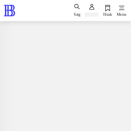
Søg
Log ind
Husk
Menu
Bøger / faglitteratur