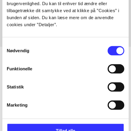
brugervenlighed. Du kan til enhver tid ændre eller
Artikler med samme emner
tilbagetrække dit samtykke ved at klikke på ”Cookies” i
Fra
bunden af siden. Du kan læse mere om de anvendte
cookies under ”Detaljer”.
Samtykkevalg
Nødvendig
Funktionelle
Artikler
Alle registrerede artikler fordelt på udgivelser
Statistik
...
Marketing
...
Tillad alle