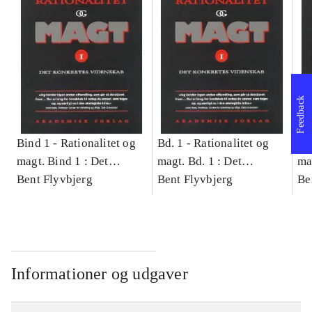
Feedback
Bind 1 -
Rationalitet og
Bd. 1 -
Rationalitet og
Bd
magt. Bind 1 : Det
magt. Bd. 1 : Det
ma
konkretes videnskab
Bent Flyvbjerg
konkretes videnskab
Bent Flyvbjerg
ko
Be
Informationer og udgaver