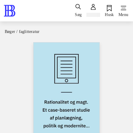
Søg
Log ind
Husk
Menu
Bøger / faglitteratur