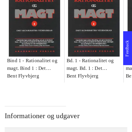
Feedback
Bind 1 -
Rationalitet og
Bd. 1 -
Rationalitet og
Bd
magt. Bind 1 : Det
magt. Bd. 1 : Det
ma
konkretes videnskab
Bent Flyvbjerg
konkretes videnskab
Bent Flyvbjerg
ko
Be
Informationer og udgaver