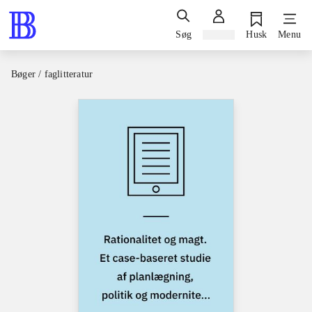
Søg
Log ind
Husk
Menu
Bøger / faglitteratur