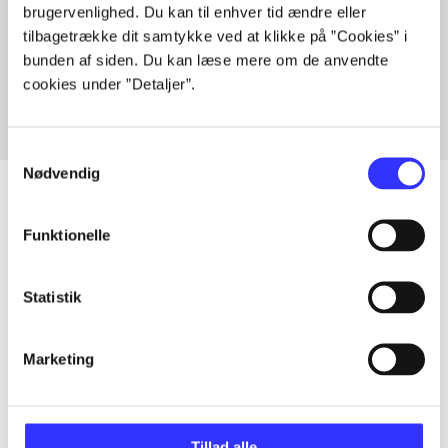
brugervenlighed. Du kan til enhver tid ændre eller
Artikler med samme emner
tilbagetrække dit samtykke ved at klikke på ”Cookies” i
Fra
bunden af siden. Du kan læse mere om de anvendte
cookies under ”Detaljer”.
Samtykkevalg
Nødvendig
Funktionelle
Artikler
Alle registrerede artikler fordelt på udgivelser
Statistik
...
Marketing
...
Tillad alle