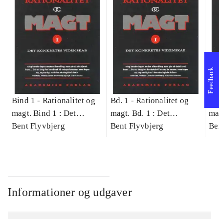
Feedback
Bind 1 -
Rationalitet og
Bd. 1 -
Rationalitet og
Bd
magt. Bind 1 : Det
magt. Bd. 1 : Det
ma
konkretes videnskab
Bent Flyvbjerg
konkretes videnskab
Bent Flyvbjerg
ko
Be
Informationer og udgaver