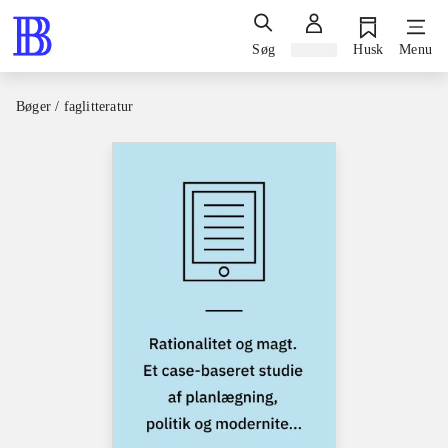
Søg
Log ind
Husk
Menu
Bøger / faglitteratur