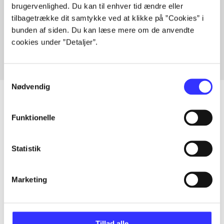
brugervenlighed. Du kan til enhver tid ændre eller
Artikler med samme emner
tilbagetrække dit samtykke ved at klikke på ”Cookies” i
Fra
bunden af siden. Du kan læse mere om de anvendte
cookies under ”Detaljer”.
Samtykkevalg
Nødvendig
Funktionelle
Artikler
Alle registrerede artikler fordelt på udgivelser
Statistik
...
Marketing
...
Tillad alle