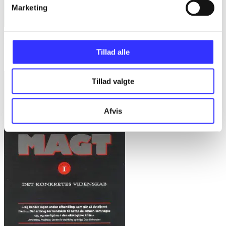
Marketing
Bd. 1 -
Rationalitet og magt. Bd. 1 : Det konkretes videnskab
Tillad alle
Bent Flyvbjerg
Tillad valgte
Afvis