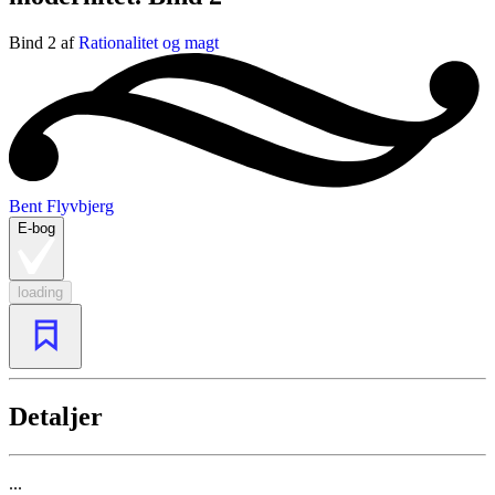
Bind 2 af
Rationalitet og magt
Bent Flyvbjerg
E-bog
loading
Detaljer
...