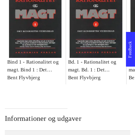
Feedback
Bind 1 -
Rationalitet og
Bd. 1 -
Rationalitet og
Bd
magt. Bind 1 : Det
magt. Bd. 1 : Det
ma
konkretes videnskab
Bent Flyvbjerg
konkretes videnskab
Bent Flyvbjerg
ko
Be
Informationer og udgaver