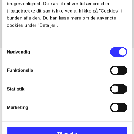
brugervenlighed. Du kan til enhver tid ændre eller
Artikler med samme emner
tilbagetrække dit samtykke ved at klikke på ”Cookies” i
Fra
bunden af siden. Du kan læse mere om de anvendte
cookies under ”Detaljer”.
Samtykkevalg
Nødvendig
Funktionelle
Artikler
Alle registrerede artikler fordelt på udgivelser
Statistik
...
Marketing
...
Tillad alle