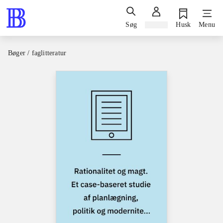
Søg
Log ind
Husk
Menu
Bøger / faglitteratur