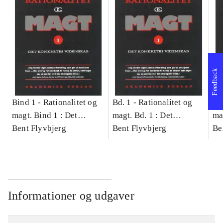
Feedback
Bind 1 -
Rationalitet og
Bd. 1 -
Rationalitet og
Bd
magt. Bind 1 : Det
magt. Bd. 1 : Det
ma
konkretes videnskab
Bent Flyvbjerg
konkretes videnskab
Bent Flyvbjerg
ko
Be
Informationer og udgaver