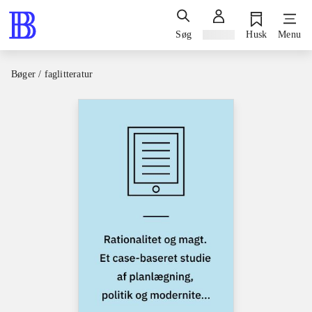
Søg
Log ind
Husk
Menu
Bøger / faglitteratur