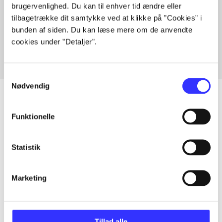
brugervenlighed. Du kan til enhver tid ændre eller
Artikler med samme emner
tilbagetrække dit samtykke ved at klikke på ”Cookies” i
Fra
bunden af siden. Du kan læse mere om de anvendte
cookies under ”Detaljer”.
Samtykkevalg
Nødvendig
Funktionelle
Artikler
Alle registrerede artikler fordelt på udgivelser
Statistik
...
Marketing
...
Tillad alle