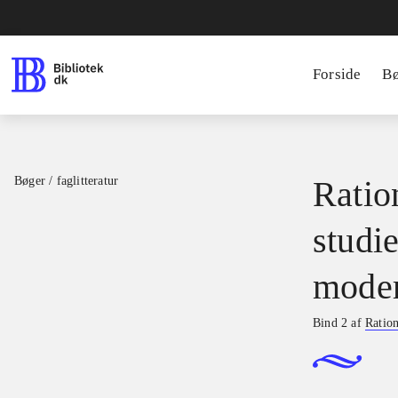
Forside
B
Bøger / faglitteratur
Ratio
studie
moder
Bind 2 af
Ration