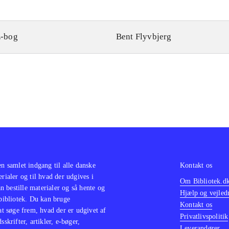
-bog
Bent Flyvbjerg
en samlet indgang til alle danske
Kontakt os
erialer og til hvad der udgives i
Om Bibliotek.d
 bestille materialer og så hente og
Hjælp og vejled
 bibliotek. Du kan bruge
Kontakt os
 at søge frem, hvad der er udgivet af
Privatlivspolitik
sskrifter, artikler, e-bøger,
Leverandører