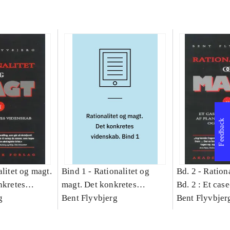
Feedback
litet og magt.
Bind 1 -
Rationalitet og
Bd. 2 -
Rationa
nkretes
magt. Det konkretes
Bd. 2 : Et cas
g
videnskab. Bind 1
Bent Flyvbjerg
studie af plan
Bent Flyvbjer
politik og mod