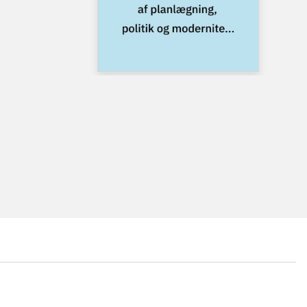
...
...