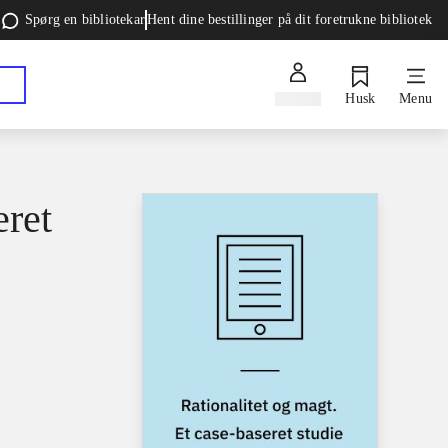
Spørg en bibliotekar
Hent dine bestillinger på dit foretrukne bibliotek
Log ind
Husk
Menu
eret