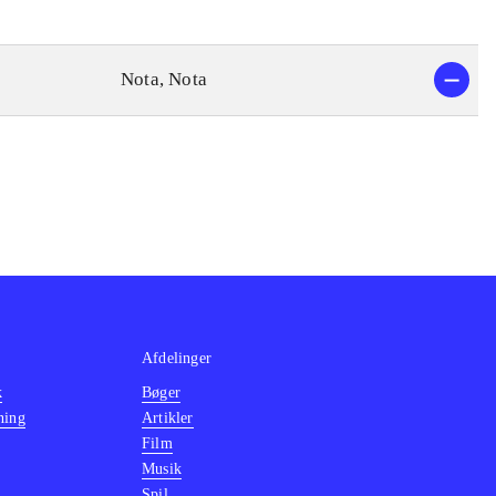
Nota, Nota
Afdelinger
k
Bøger
ning
Artikler
Film
Musik
Spil