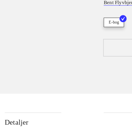
Bent Flyvbje
E-bog
Detaljer
...
...