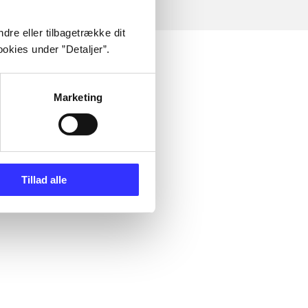
dre eller tilbagetrække dit
okies under ”Detaljer”.
Marketing
Tillad alle