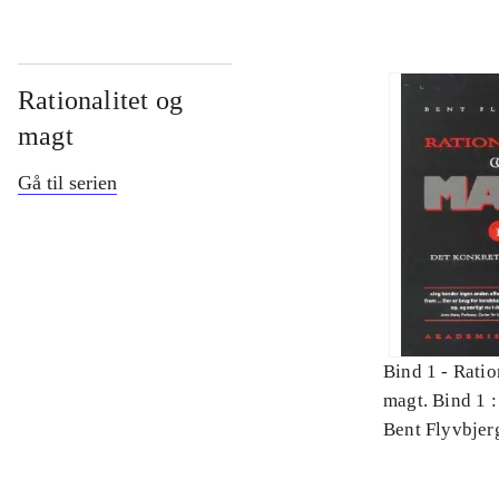
Rationalitet og
magt
Gå til serien
Bind 1 -
Ratio
magt. Bind 1 :
videnskab
Bent Flyvbjer