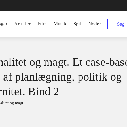
øger
Artikler
Film
Musik
Spil
Noder
Søg
nalitet og magt. Et case-bas
 af planlægning, politik og
nitet. Bind 2
alitet og magt