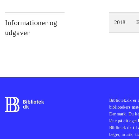
Informationer og
2018
E
udgaver
Bibliotek.dk er 
bibliotekers mat
Danmark. Du kan
låne på dit eget
Bibliotek.dk til
bøger, musik, tid