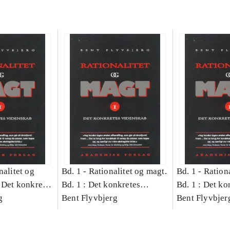
nalitet og
Bd. 1 -
Rationalitet og magt.
Bd. 1 -
Rationa
 Det konkretes
Bd. 1 : Det konkretes
Bd. 1 : Det ko
g
videnskab
Bent Flyvbjerg
videnskab
Bent Flyvbjer