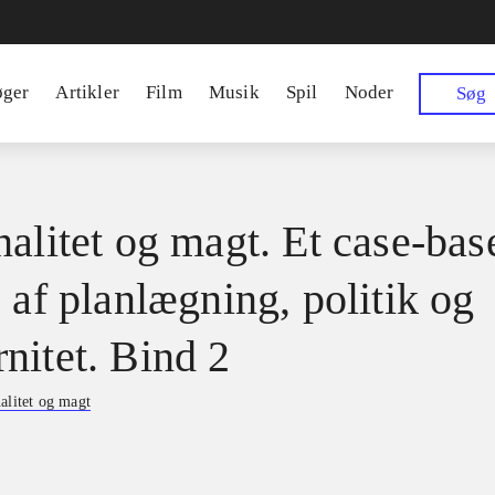
øger
Artikler
Film
Musik
Spil
Noder
Søg
nalitet og magt. Et case-bas
 af planlægning, politik og
nitet. Bind 2
alitet og magt