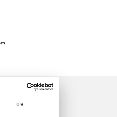
 om
Om