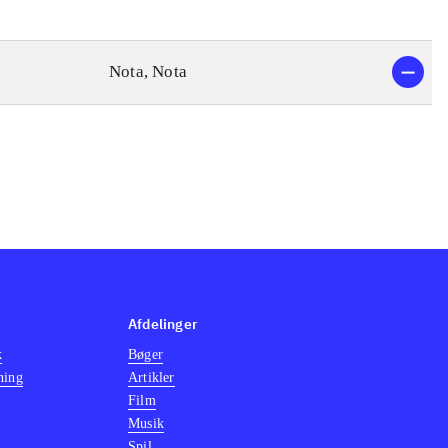
Nota, Nota
Afdelinger
k
Bøger
ning
Artikler
Film
Musik
Spil