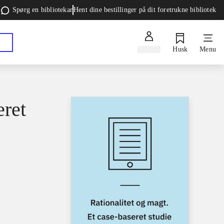
Spørg en bibliotekar
Hent dine bestillinger på dit foretrukne bibliotek
Log ind
Husk
Menu
eret