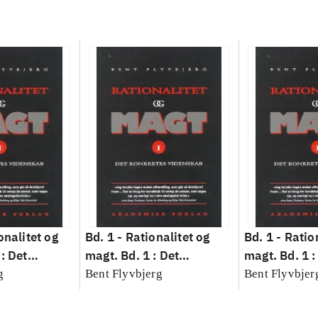
onalitet og
Bd. 1 -
Rationalitet og
Bd. 1 -
Ratio
: Det
magt. Bd. 1 : Det
magt. Bd. 1 :
idenskab
konkretes videnskab
konkretes v
g
Bent Flyvbjerg
Bent Flyvbjer