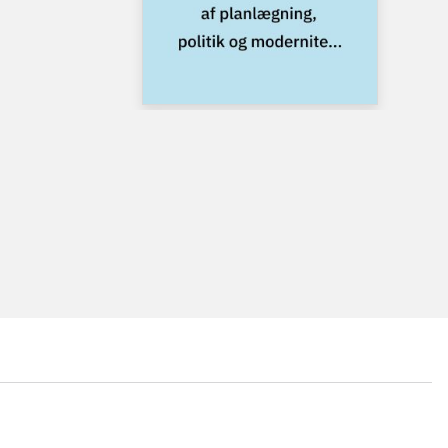
...
...