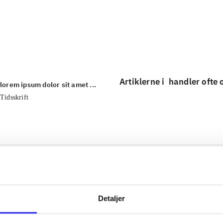
...
...
Artiklerne i
handler ofte
lorem ipsum dolor sit amet ...
Tidsskrift
Detaljer