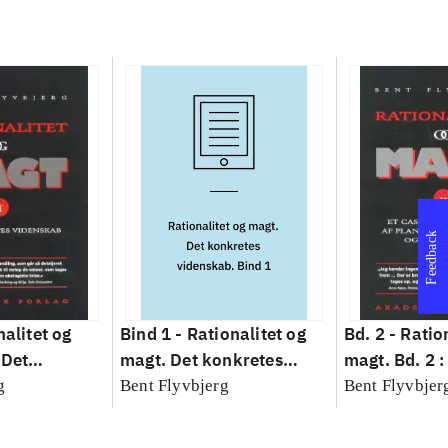
Feedback
nalitet og
Bind 1 -
Rationalitet og
Bd. 2 -
Ratio
 Det
magt. Det konkretes
magt. Bd. 2 :
idenskab
videnskab. Bind 1
baseret studi
g
Bent Flyvbjerg
Bent Flyvbjer
planlægning,
modernitet