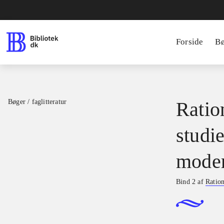
Forside
B
Bøger / faglitteratur
Ratio
studie
moder
Bind 2 af
Ration