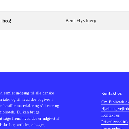
E-bog
Bent Flyvbjerg
Kontakt os
en samlet indgang til alle danske
erialer og til hvad der udgives i
Om Bibliotek.d
 bestille materialer og så hente og
Hjælp og vejled
 bibliotek. Du kan bruge
Kontakt os
 at søge frem, hvad der er udgivet af
Privatlivspolitik
sskrifter, artikler, e-bøger,
Leverandører