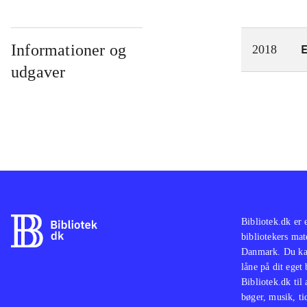
Informationer og
2018
udgaver
Bibliotek.dk er 
bibliotekers mat
Danmark. Du kan
låne på dit eget
Bibliotek.dk til
bøger, musik, tid