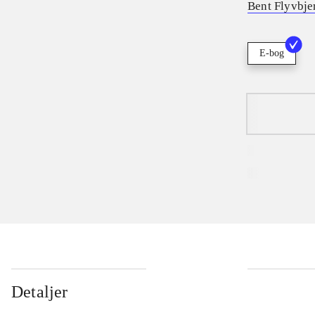
Bent Flyvbje
E-bog
Detaljer
...
...