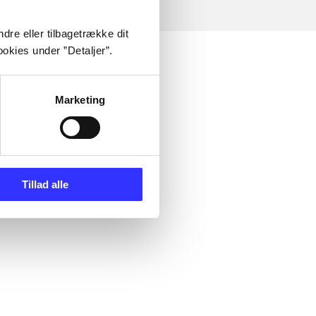
dre eller tilbagetrække dit
okies under ”Detaljer”.
Marketing
Tillad alle