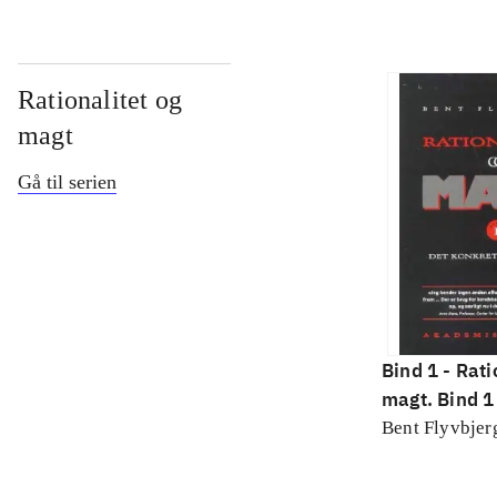
Rationalitet og
magt
Gå til serien
Bind 1 -
Rati
magt. Bind 1 
konkretes v
Bent Flyvbjer