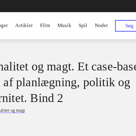
øger
Artikler
Film
Musik
Spil
Noder
Søg
nalitet og magt. Et case-bas
 af planlægning, politik og
nitet. Bind 2
alitet og magt