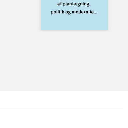
...
...