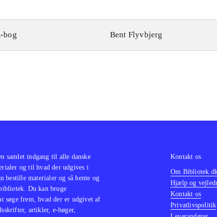
-bog
Bent Flyvbjerg
en samlet indgang til alle danske
Kontakt os
erialer og til hvad der udgives i
Om Bibliotek.d
 bestille materialer og så hente og
Hjælp og vejled
 bibliotek. Du kan bruge
Kontakt os
 at søge frem, hvad der er udgivet af
Privatlivspolitik
sskrifter, artikler, e-bøger,
Leverandører