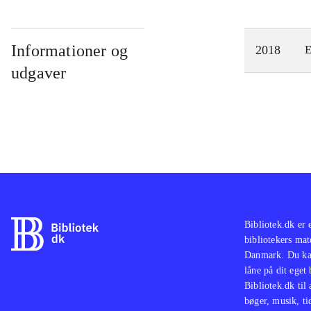
Informationer og
2018
E
udgaver
Bibliotek.dk er 
bibliotekers mat
Danmark. Du kan
låne på dit eget
Bibliotek.dk til
bøger, musik, tid