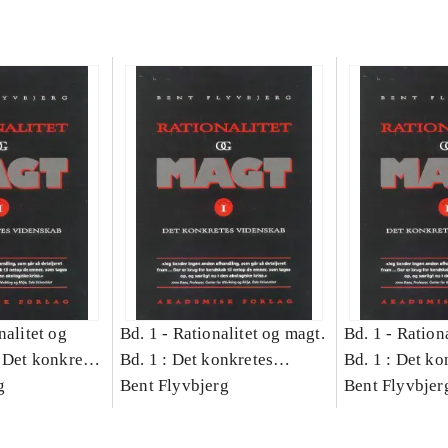
nalitet og
Bd. 1 -
Rationalitet og magt.
Bd. 1 -
Rationa
 Det konkretes
Bd. 1 : Det konkretes
Bd. 1 : Det ko
g
videnskab
Bent Flyvbjerg
videnskab
Bent Flyvbjer