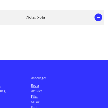
Nota, Nota
Afdelinger
k
Bøger
ning
Artikler
Film
Musik
Spil