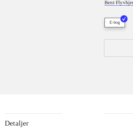
Bent Flyvbje
E-bog
Detaljer
...
...