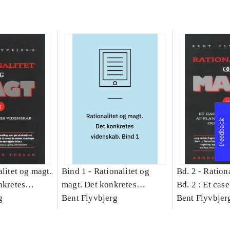
Feedback
litet og magt.
Bind 1 -
Rationalitet og
Bd. 2 -
Rationa
nkretes
magt. Det konkretes
Bd. 2 : Et cas
g
videnskab. Bind 1
Bent Flyvbjerg
studie af plan
Bent Flyvbjer
politik og mod