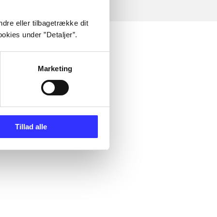
dre eller tilbagetrække dit
okies under ”Detaljer”.
Marketing
Tillad alle