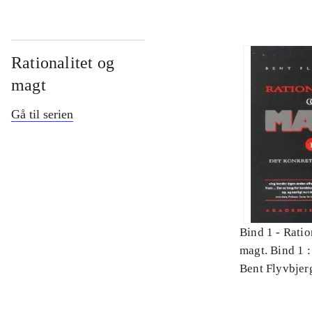
Rationalitet og
magt
Gå til serien
Bind 1 -
Ratio
magt. Bind 1 :
videnskab
Bent Flyvbjer