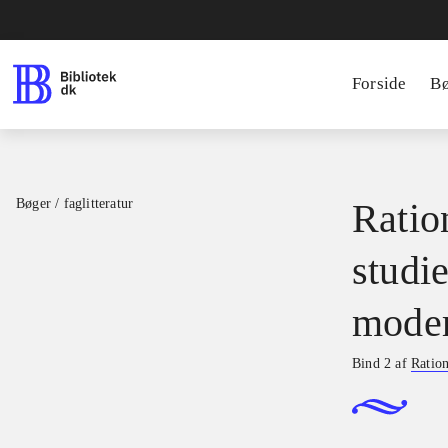
Forside
B
Bøger / faglitteratur
Ratio
studie
moder
Bind 2 af
Ration