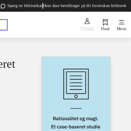
Spørg en bibliotekar
Hent dine bestillinger på dit foretrukne bibliotek
Log ind
Husk
Menu
eret