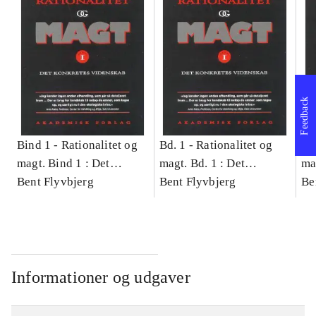
Feedback
Bind 1 -
Rationalitet og
Bd. 1 -
Rationalitet og
Bd
magt. Bind 1 : Det
magt. Bd. 1 : Det
ma
konkretes videnskab
Bent Flyvbjerg
konkretes videnskab
Bent Flyvbjerg
ko
Be
Informationer og udgaver