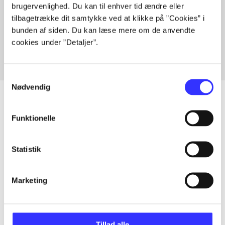
brugervenlighed. Du kan til enhver tid ændre eller
Artikler med samme emner
tilbagetrække dit samtykke ved at klikke på ”Cookies” i
Fra
bunden af siden. Du kan læse mere om de anvendte
cookies under ”Detaljer”.
Samtykkevalg
Nødvendig
Funktionelle
Artikler
Alle registrerede artikler fordelt på udgivelser
Statistik
...
Marketing
...
Tillad alle