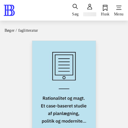
Søg
Log ind
Husk
Menu
Bøger / faglitteratur