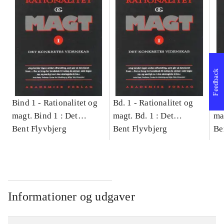
Feedback
Bind 1 -
Rationalitet og
Bd. 1 -
Rationalitet og
Bd
magt. Bind 1 : Det
magt. Bd. 1 : Det
ma
konkretes videnskab
Bent Flyvbjerg
konkretes videnskab
Bent Flyvbjerg
ko
Be
Informationer og udgaver