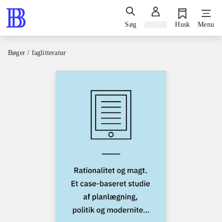
Søg
Log ind
Husk
Menu
Bøger / faglitteratur