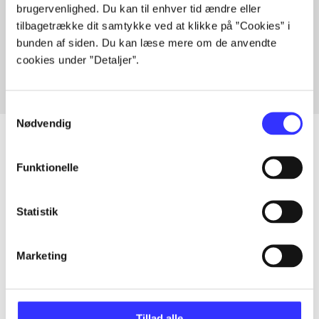
brugervenlighed. Du kan til enhver tid ændre eller
Artikler med samme emner
tilbagetrække dit samtykke ved at klikke på ”Cookies” i
Fra
bunden af siden. Du kan læse mere om de anvendte
cookies under ”Detaljer”.
Samtykkevalg
Nødvendig
Funktionelle
Artikler
Alle registrerede artikler fordelt på udgivelser
Statistik
...
Marketing
...
Tillad alle