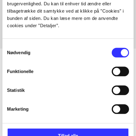
brugervenlighed. Du kan til enhver tid ændre eller
Artikler med samme emner
tilbagetrække dit samtykke ved at klikke på ”Cookies” i
Fra
bunden af siden. Du kan læse mere om de anvendte
cookies under ”Detaljer”.
Samtykkevalg
Nødvendig
Funktionelle
Artikler
Alle registrerede artikler fordelt på udgivelser
Statistik
...
Marketing
...
Tillad alle