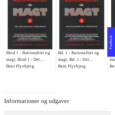
Feedback
Bind 1 -
Rationalitet og
Bd. 1 -
Rationalitet og
Bd
magt. Bind 1 : Det
magt. Bd. 1 : Det
ma
konkretes videnskab
Bent Flyvbjerg
konkretes videnskab
Bent Flyvbjerg
ko
Be
Informationer og udgaver