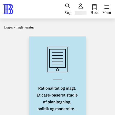
Søg
Log ind
Husk
Menu
Bøger / faglitteratur